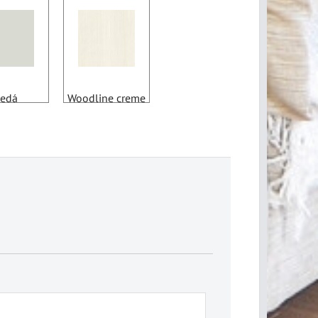
edá
Woodline creme