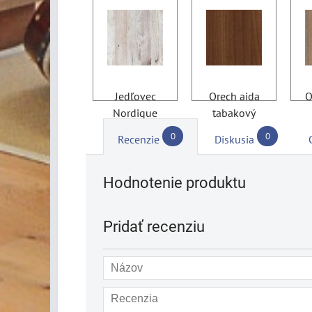
Jedľovec
Orech aida
O
Nordique
tabakový
0
0
Recenzie
Diskusia
Hodnotenie produktu
Pridať recenziu