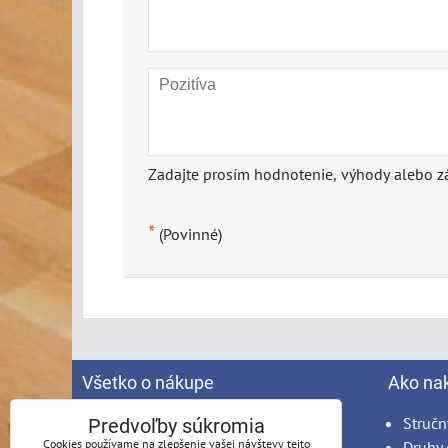
Zadajte prosím hodnotenie, výhody alebo zá
*
(Povinné)
Všetko o nákupe
Ako na
Spracovanie osobných údajov
Stručn
Predvoľby súkromia
Cookies používame na zlepšenie vašej návštevy tejto
Obchodné podmienky
Druhy 