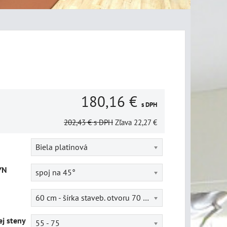
180,16 €
s DPH
202,43 €
s DPH
Zľava
22,27 €
Biela platinová
YN
spoj na 45°
60 cm - šírka staveb. otvoru 70 cm
j steny
55 - 75