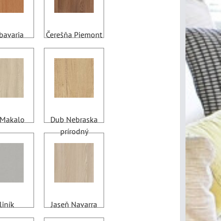
bavaria
Čerešňa Piemont
Makalo
Dub Nebraska
prírodný
liník
Jaseň Navarra