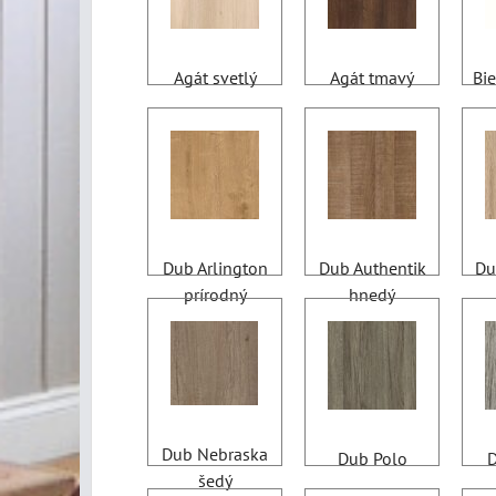
Agát svetlý
Agát tmavý
Bie
Dub Arlington
Dub Authentik
Du
prírodný
hnedý
Dub Nebraska
Dub Polo
D
šedý