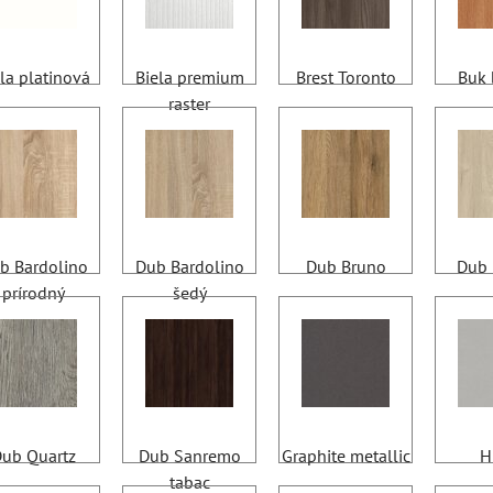
la platinová
Biela premium
Brest Toronto
Buk 
raster
b Bardolino
Dub Bardolino
Dub Bruno
Dub 
prírodný
šedý
ub Quartz
Dub Sanremo
Graphite metallic
H
tabac