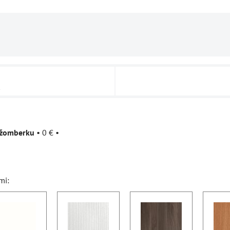
u
užomberku
•
0 €
•
mi: