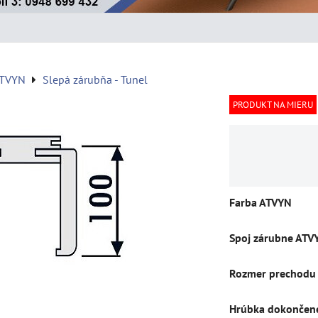
ATVYN
Slepá zárubňa - Tunel
PRODUKT NA MIERU
Farba ATVYN
Spoj zárubne ATV
Rozmer prechodu
Hrúbka dokončene