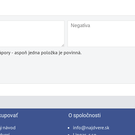
pory - aspoň jedna položka je povinná.
kupovať
O spoločnosti
ý návod
info@najdvere.sk
dverí
Lingas, s.r.o.