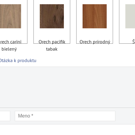
rech carini
Orech pacifik
Orech prírodný
Š
bielený
tabak
Otázka k produktu