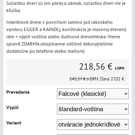
Súčasťou dverí sú len pánty a zámok, súčasťou dverí nie je
kľučka.
Interiérové dvere s povrchom lamino (od rakúskeho
výrobcu EGGER a KAINDL), konštrukcia je masívny drevený
rám + výplň voština alebo dutinová drevotrieska. Vieme
spraviť ZDARMA obojstranne odlišné dekory(riešime
dodatočne po telefone alebo mailom)
218,56 €
s DPH
245,57 €
s DPH
Zľava
27,01 €
Prevedenie
Výplň
Variant