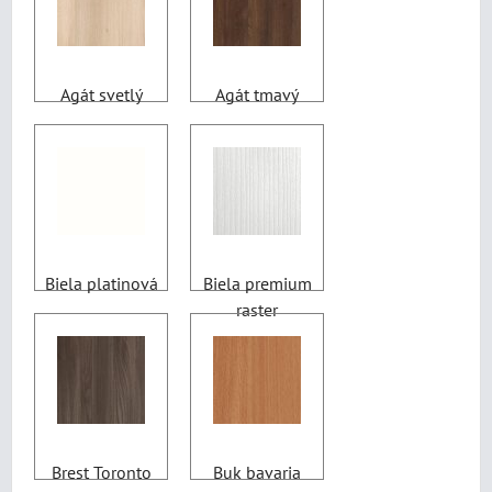
Agát svetlý
Agát tmavý
Biela platinová
Biela premium
raster
Brest Toronto
Buk bavaria