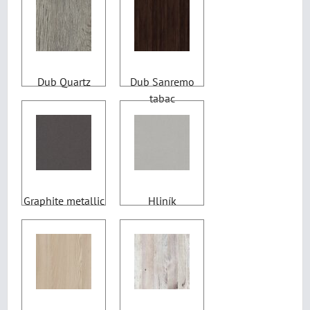
Dub Quartz
Dub Sanremo
tabac
Graphite metallic
Hliník