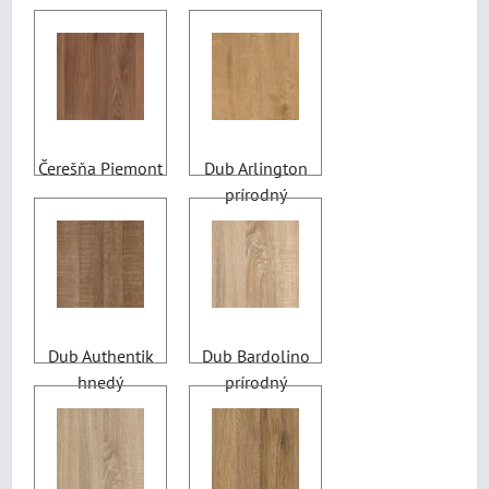
Čerešňa Piemont
Dub Arlington
prírodný
Dub Authentik
Dub Bardolino
hnedý
prírodný