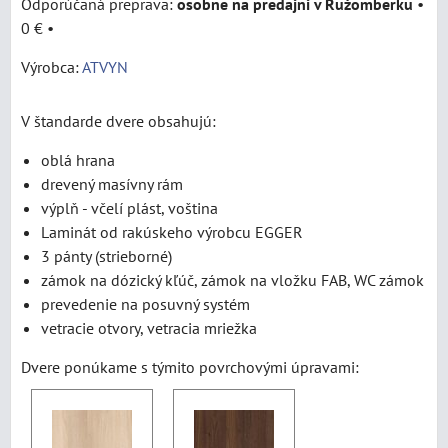
osobne na predajni v Ružomberku
•
0 €
•
Výrobca:
ATVYN
V štandarde dvere obsahujú:
oblá hrana
drevený masívny rám
výplň - včelí plást, voština
Laminát od rakúskeho výrobcu EGGER
3 pánty (strieborné)
zámok na dózický kľúč, zámok na vložku FAB, WC zámok
prevedenie na posuvný systém
vetracie otvory, vetracia mriežka
Dvere ponúkame s týmito povrchovými úpravami: