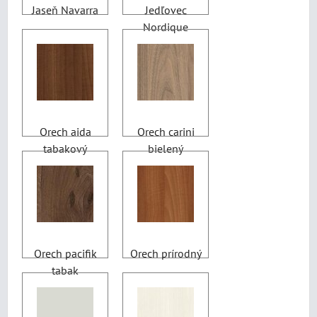
Jaseň Navarra
Jedľovec
Nordique
Orech aida
Orech carini
tabakový
bielený
Orech pacifik
Orech prírodný
tabak