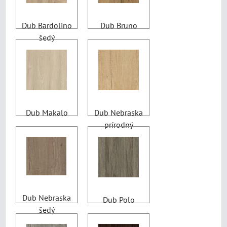
Dub Bardolino
Dub Bruno
šedý
Dub Makalo
Dub Nebraska
prírodný
Dub Nebraska
Dub Polo
šedý