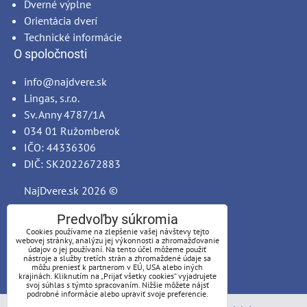
Dverné výplne
Orientácia dverí
Technické informácie
O spoločnosti
info@najdvere.sk
Lingas, s.r.o.
Sv. Anny 4787/1A
034 01 Ružomberok
IČO: 44336306
DIČ: SK2022672883
NajDvere.sk
2026 ©
Predvoľby súkromia
Cookies používame na zlepšenie vašej návštevy tejto
webovej stránky, analýzu jej výkonnosti a zhromažďovanie
údajov o jej používaní. Na tento účel môžeme použiť
nástroje a služby tretích strán a zhromaždené údaje sa
môžu preniesť k partnerom v EÚ, USA alebo iných
krajinách. Kliknutím na „Prijať všetky cookies“ vyjadrujete
svoj súhlas s týmto spracovaním. Nižšie môžete nájsť
podrobné informácie alebo upraviť svoje preferencie.