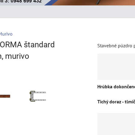
Murivo
NORMA štandard
Stavebné púzdro p
, murivo
Hrúbka dokončene
Tichý doraz - tlmi