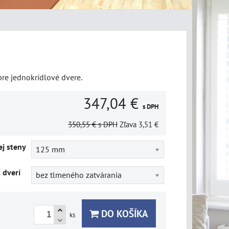
re jednokrídlové dvere.
347,04 €
s DPH
350,55 €
s DPH
Zľava
3,51 €
j steny
125 mm
č dverí
bez tlmeného zatvárania
DO KOŠÍKA
ks