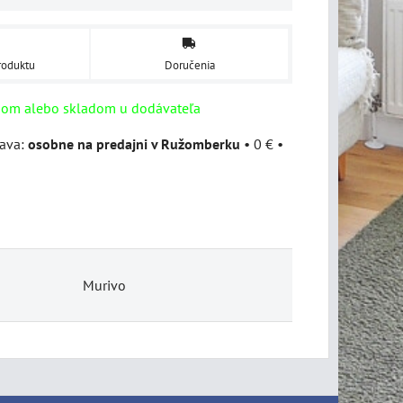
roduktu
Doručenia
dom alebo skladom u dodávateľa
osobne na predajni v Ružomberku
•
0 €
•
Murivo