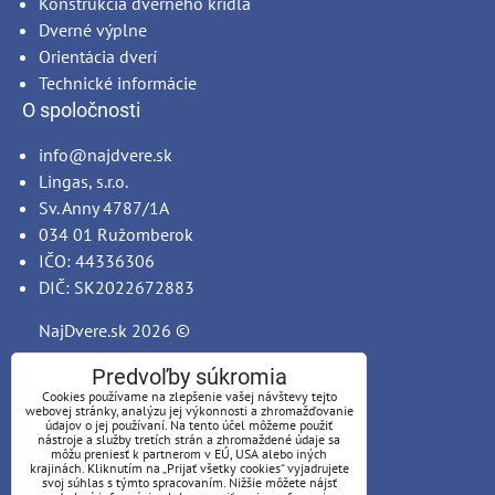
Konštrukcia dverného krídla
Dverné výplne
Orientácia dverí
Technické informácie
O spoločnosti
info@najdvere.sk
Lingas, s.r.o.
Sv. Anny 4787/1A
034 01 Ružomberok
IČO: 44336306
DIČ: SK2022672883
NajDvere.sk
2026 ©
Predvoľby súkromia
Cookies používame na zlepšenie vašej návštevy tejto
webovej stránky, analýzu jej výkonnosti a zhromažďovanie
údajov o jej používaní. Na tento účel môžeme použiť
nástroje a služby tretích strán a zhromaždené údaje sa
môžu preniesť k partnerom v EÚ, USA alebo iných
krajinách. Kliknutím na „Prijať všetky cookies“ vyjadrujete
svoj súhlas s týmto spracovaním. Nižšie môžete nájsť