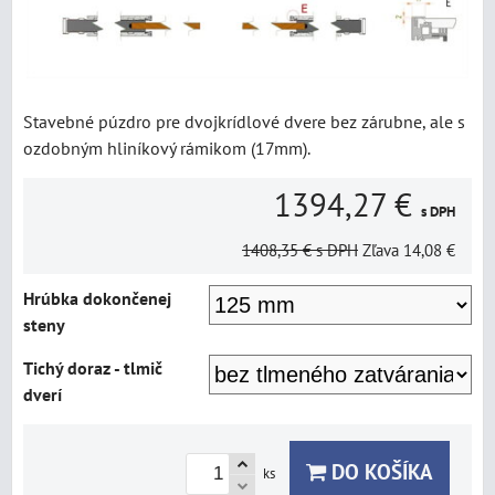
Stavebné púzdro pre dvojkrídlové dvere bez zárubne, ale s
ozdobným hliníkový rámikom (17mm).
1394,27 €
s DPH
1408,35 €
s DPH
Zľava
14,08 €
Hrúbka dokončenej
steny
Tichý doraz - tlmič
dverí
DO KOŠÍKA
ks