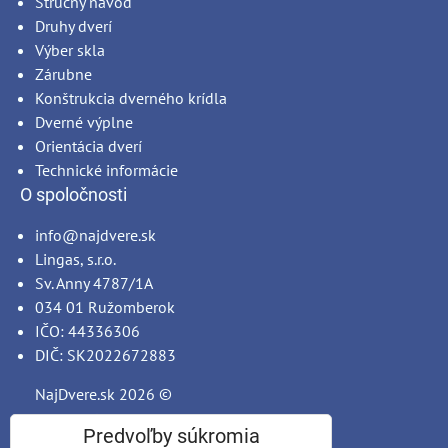
Stručný návod
Druhy dverí
Výber skla
Zárubne
Konštrukcia dverného krídla
Dverné výplne
Orientácia dverí
Technické informácie
O spoločnosti
info@najdvere.sk
Lingas, s.r.o.
Sv. Anny 4787/1A
034 01 Ružomberok
IČO: 44336306
DIČ: SK2022672883
NajDvere.sk
2026 ©
Predvoľby súkromia