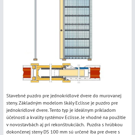
Stavebné puzdro pre jednokrídlové dvere do murovanej
steny. Základným modelom škály Eclisse je puzdro pre
jednokrídlové dvere. Tento typ je ideálnym príkladom
účelnosti a kvality systémov Eclisse. Je vhodné na použitie
v novostavbách aj pri rekonštrukciách. Puzdra s hrúbkou
dokončenej steny DS 100 mm sú určené iba pre dvere s