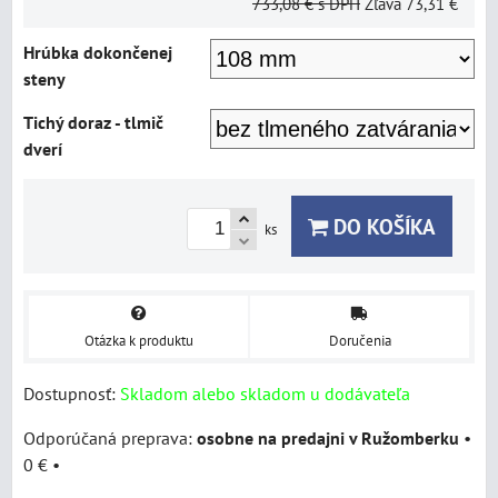
733,08 €
s DPH
Zľava
73,31 €
Hrúbka dokončenej
steny
Tichý doraz - tlmič
dverí
DO KOŠÍKA
ks
Otázka k produktu
Doručenia
Dostupnosť:
Skladom alebo skladom u dodávateľa
osobne na predajni v Ružomberku
•
0 €
•