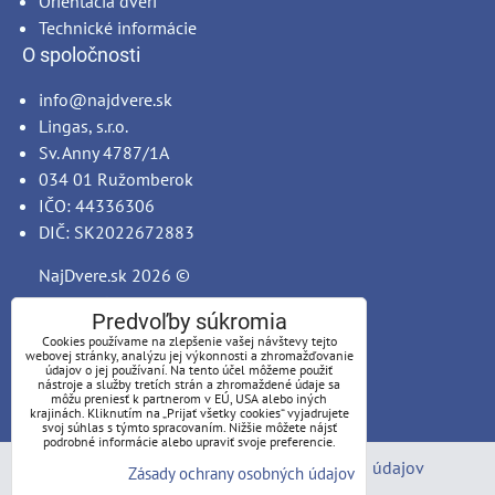
Orientácia dverí
Technické informácie
O spoločnosti
info@najdvere.sk
Lingas, s.r.o.
Sv. Anny 4787/1A
034 01 Ružomberok
IČO: 44336306
DIČ: SK2022672883
NajDvere.sk
2026 ©
Predvoľby súkromia
Cookies používame na zlepšenie vašej návštevy tejto
webovej stránky, analýzu jej výkonnosti a zhromažďovanie
údajov o jej používaní. Na tento účel môžeme použiť
nástroje a služby tretích strán a zhromaždené údaje sa
môžu preniesť k partnerom v EÚ, USA alebo iných
krajinách. Kliknutím na „Prijať všetky cookies“ vyjadrujete
svoj súhlas s týmto spracovaním. Nižšie môžete nájsť
podrobné informácie alebo upraviť svoje preferencie.
Predvoľby súkromia
Zásady ochrany osobných údajov
Zásady ochrany osobných údajov