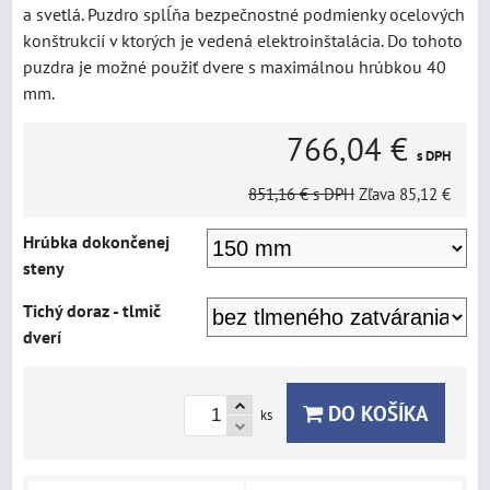
a svetlá. Puzdro splĺňa bezpečnostné podmienky ocelových
konštrukcií v ktorých je vedená elektroinštalácia. Do tohoto
puzdra je možné použiť dvere s maximálnou hrúbkou 40
mm.
766,04 €
s DPH
851,16 €
s DPH
Zľava
85,12 €
Hrúbka dokončenej
steny
Tichý doraz - tlmič
dverí
DO KOŠÍKA
ks