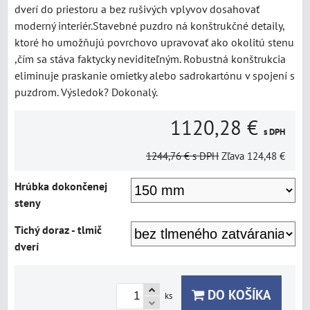
dverí do priestoru a bez rušivých vplyvov dosahovať
moderný interiér.Stavebné puzdro ná konštrukčné detaily,
ktoré ho umožňujú povrchovo upravovať ako okolitú stenu
,čím sa stáva faktycky neviditeľným. Robustná konštrukcia
eliminuje praskanie omietky alebo sadrokartónu v spojení s
puzdrom. Výsledok? Dokonalý.
1120,28 €
s DPH
1244,76 €
s DPH
Zľava
124,48 €
Hrúbka dokončenej
steny
Tichý doraz - tlmič
dverí
DO KOŠÍKA
ks