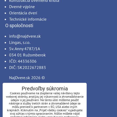
Konštrukcia dverného krídla
Dverné výplne
Orientácia dverí
Technické informácie
O spoločnosti
info@najdvere.sk
Lingas, s.r.o.
Sv. Anny 4787/1A
034 01 Ružomberok
IČO: 44336306
DIČ: SK2022672883
NajDvere.sk
2026 ©
Predvoľby súkromia
Cookies používame na zlepšenie vašej návštevy tejto
webovej stránky, analýzu jej výkonnosti a zhromažďovanie
údajov o jej používaní. Na tento účel môžeme použiť
nástroje a služby tretích strán a zhromaždené údaje sa
môžu preniesť k partnerom v EÚ, USA alebo iných
krajinách. Kliknutím na „Prijať všetky cookies“ vyjadrujete
svoj súhlas s týmto spracovaním. Nižšie môžete nájsť
podrobné informácie alebo upraviť svoje preferencie.