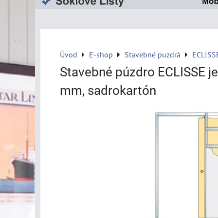
Úvod
E-shop
Stavebné puzdrá
ECLISS
Stavebné púzdro ECLISSE j
mm, sadrokartón