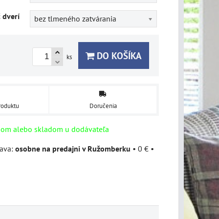
č dverí
bez tlmeného zatvárania
DO KOŠÍKA
ks
roduktu
Doručenia
dom alebo skladom u dodávateľa
osobne na predajni v Ružomberku
•
0 €
•