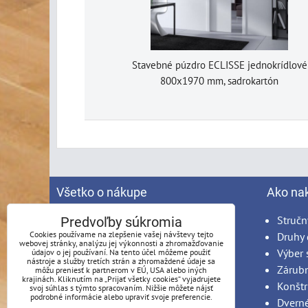
Stavebné púzdro ECLISSE jednokrídlové
800x1970 mm, sadrokartón
Všetko o nákupe
Ako na
Spracovanie osobných údajov
Stručn
Predvoľby súkromia
Cookies používame na zlepšenie vašej návštevy tejto
Obchodné podmienky
Druhy 
webovej stránky, analýzu jej výkonnosti a zhromažďovanie
Reklamačný poriadok
Výber 
údajov o jej používaní. Na tento účel môžeme použiť
nástroje a služby tretích strán a zhromaždené údaje sa
Možnosti platby
Zárub
môžu preniesť k partnerom v EÚ, USA alebo iných
krajinách. Kliknutím na „Prijať všetky cookies“ vyjadrujete
Možnosti dopravy
Konštr
svoj súhlas s týmto spracovaním. Nižšie môžete nájsť
podrobné informácie alebo upraviť svoje preferencie.
Produkty na mieru - podmienky
Dvern