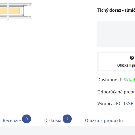
Tichý doraz - tlmi
Otázka k p
Dostupnosť:
Skla
Výrobca:
ECLISSE
0
2
Recenzie
Diskusia
Otázka k produktu