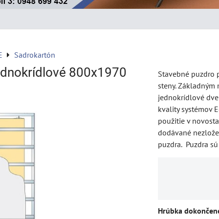
E
Sadrokartón
ednokrídlové 800x1970
Stavebné puzdro p
steny. Základným 
jednokrídlové dver
kvality systémov E
použitie v novosta
dodávané nezlože
puzdra. Puzdra sú
Hrúbka dokončene