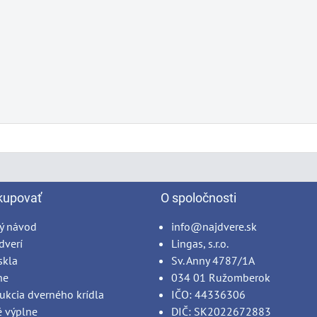
kupovať
O spoločnosti
ý návod
info@najdvere.sk
dverí
Lingas, s.r.o.
skla
Sv. Anny 4787/1A
ne
034 01 Ružomberok
ukcia dverného krídla
IČO: 44336306
é výplne
DIČ: SK2022672883