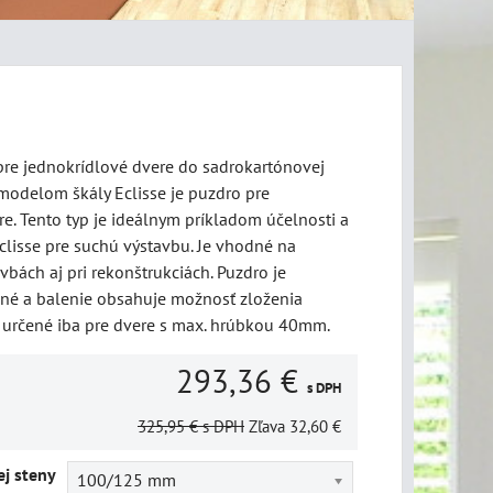
re jednokrídlové dvere do sadrokartónovej
modelom škály Eclisse je puzdro pre
e. Tento typ je ideálnym príkladom účelnosti a
clisse pre suchú výstavbu. Je vhodné na
vbách aj pri rekonštrukciách. Puzdro je
né a balenie obsahuje možnosť zloženia
 určené iba pre dvere s max. hrúbkou 40mm.
293,36 €
s DPH
325,95 €
s DPH
Zľava
32,60 €
j steny
100/125 mm