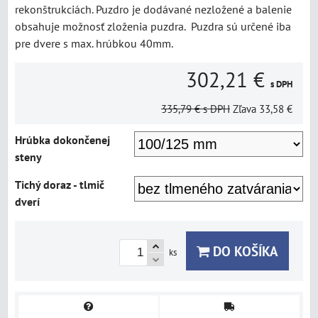
rekonštrukciách. Puzdro je dodávané nezložené a balenie
obsahuje možnosť zloženia puzdra. Puzdra sú určené iba
pre dvere s max. hrúbkou 40mm.
302,21 €
s DPH
335,79 €
s DPH
Zľava
33,58 €
Hrúbka dokončenej
steny
Tichý doraz - tlmič
dverí
DO KOŠÍKA
ks