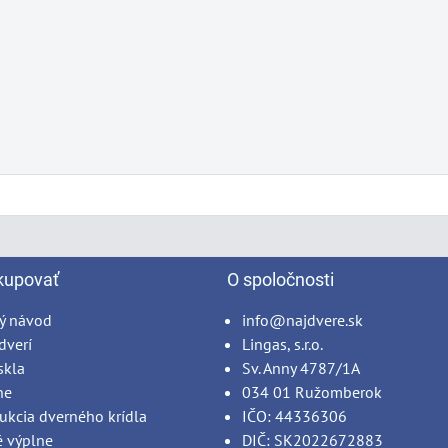
kupovať
O spoločnosti
ý návod
info@najdvere.sk
dverí
Lingas, s.r.o.
skla
Sv. Anny 4787/1A
ne
034 01 Ružomberok
ukcia dverného krídla
IČO: 44336306
é výplne
DIČ: SK2022672883