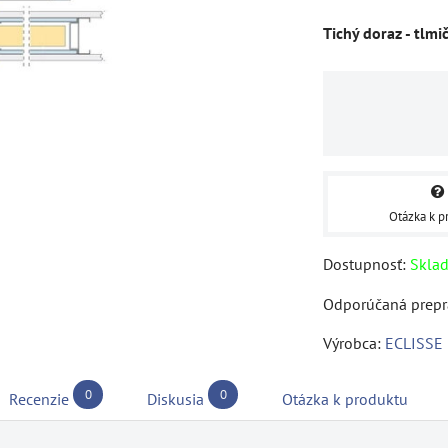
Tichý doraz - tlmi
Otázka k p
Dostupnosť:
Skla
Výrobca:
ECLISSE
0
0
Recenzie
Diskusia
Otázka k produktu