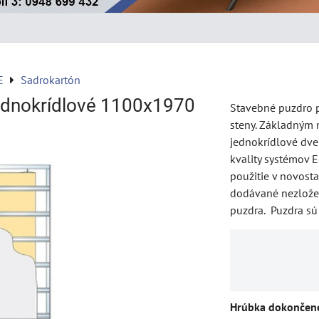
E
Sadrokartón
ednokrídlové 1100x1970
Stavebné puzdro p
steny. Základným 
jednokrídlové dver
kvality systémov E
použitie v novosta
dodávané nezlože
puzdra. Puzdra sú
Hrúbka dokončene