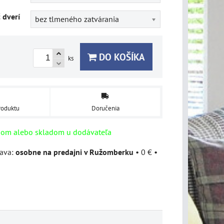
č dverí
bez tlmeného zatvárania
DO KOŠÍKA
ks
roduktu
Doručenia
dom alebo skladom u dodávateľa
osobne na predajni v Ružomberku
•
0 €
•