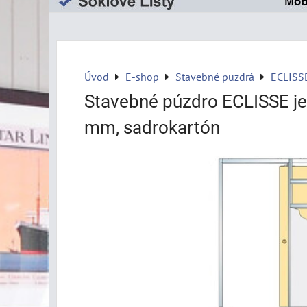
Úvod
E-shop
Stavebné puzdrá
ECLISS
Stavebné púzdro ECLISSE j
mm, sadrokartón