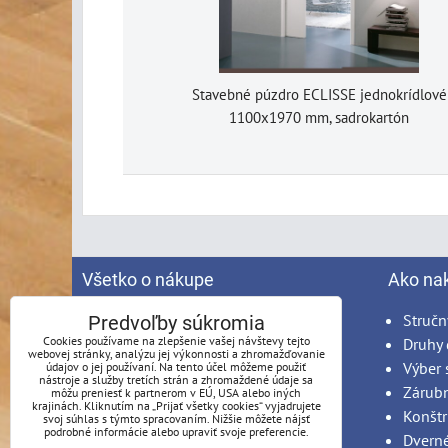
Stavebné púzdro ECLISSE jednokrídlové
1100x1970 mm, sadrokartón
Všetko o nákupe
Ako na
Spracovanie osobných údajov
Stručn
Predvoľby súkromia
Cookies používame na zlepšenie vašej návštevy tejto
Obchodné podmienky
Druhy 
webovej stránky, analýzu jej výkonnosti a zhromažďovanie
Reklamačný poriadok
Výber 
údajov o jej používaní. Na tento účel môžeme použiť
nástroje a služby tretích strán a zhromaždené údaje sa
Možnosti platby
Zárub
môžu preniesť k partnerom v EÚ, USA alebo iných
krajinách. Kliknutím na „Prijať všetky cookies“ vyjadrujete
Možnosti dopravy
Konštr
svoj súhlas s týmto spracovaním. Nižšie môžete nájsť
podrobné informácie alebo upraviť svoje preferencie.
Produkty na mieru - podmienky
Dvern