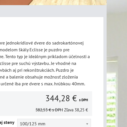
re jednokrídlové dvere do sadrokartónovej
modelom škály Eclisse je puzdro pre
e. Tento typ je ideálnym príkladom účelnosti a
clisse pre suchú výstavbu. Je vhodné na
vbách aj pri rekonštrukciách. Puzdro je
né a balenie obsahuje možnosť zloženia
 určené iba pre dvere s max. hrúbkou 40mm.
344,28 €
s DPH
382,53 €
s DPH
Zľava
38,25 €
j steny
100/125 mm