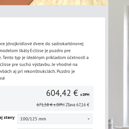
re jdvojkrídlové dvere do sadrokartónovej
modelom škály Eclisse je puzdro pre
. Tento typ je ideálnym príkladom účelnosti a
clisse pre suchú výstavbu. Je vhodné na
vbách aj pri rekonštrukciách. Puzdro je
ené
604,42 €
s DPH
671,58 €
s DPH
Zľava
67,16 €
j steny
100/125 mm