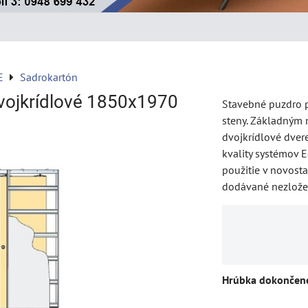
E
Sadrokartón
vojkrídlové 1850x1970
Stavebné puzdro p
steny. Základným 
dvojkrídlové dvere
kvality systémov E
použitie v novosta
dodávané nezlož
Hrúbka dokončene