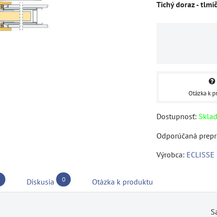
Tichý doraz - tlmi
Otázka k p
Dostupnosť:
Skla
Výrobca:
ECLISSE
0
Diskusia
Otázka k produktu
S