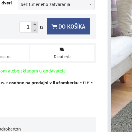
č dverí
bez tlmeného zatvárania
DO KOŠÍKA
ks
roduktu
Doručenia
dom alebo skladom u dodávateľa
osobne na predajni v Ružomberku
•
0 €
•
adrokartón