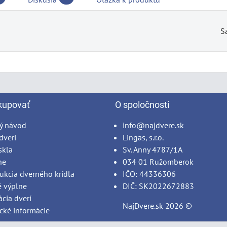
S
kupovať
O spoločnosti
ý návod
info@najdvere.sk
dverí
Lingas, s.r.o.
skla
Sv. Anny 4787/1A
ne
034 01 Ružomberok
ukcia dverného krídla
IČO: 44336306
é výplne
DIČ: SK2022672883
ácia dverí
NajDvere.sk
2026 ©
cké informácie