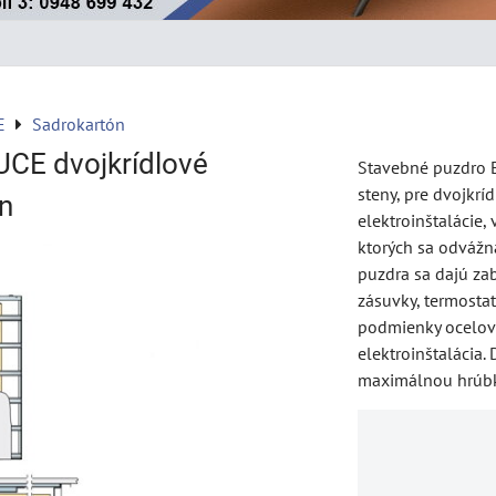
E
Sadrokartón
UCE dvojkrídlové
Stavebné puzdro 
steny, pre dvojkrí
n
elektroinštalácie,
ktorých sa odvážn
puzdra sa dajú zab
zásuvky, termostat
podmienky ocelový
elektroinštalácia.
maximálnou hrúb