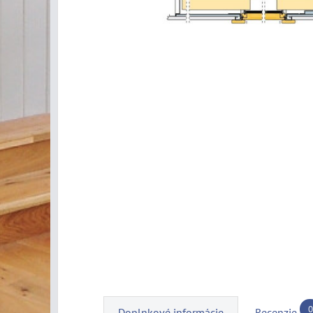
0
Doplnkové informácie
Recenzie