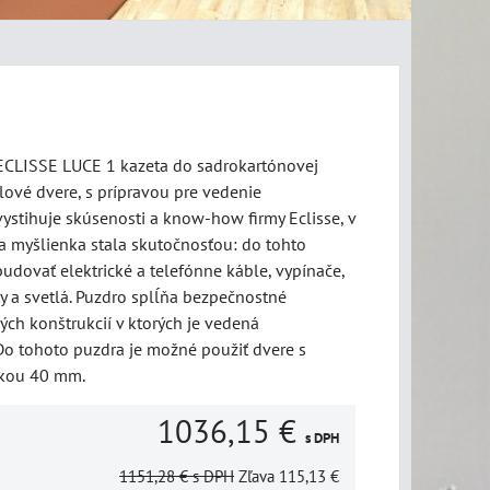
ECLISSE LUCE 1 kazeta do sadrokartónovej
dlové dvere, s prípravou pre vedenie
 vystihuje skúsenosti a know-how firmy Eclisse, v
a myšlienka stala skutočnosťou: do tohto
udovať elektrické a telefónne káble, vypínače,
y a svetlá. Puzdro splĺňa bezpečnostné
ch konštrukcií v ktorých je vedená
 Do tohoto puzdra je možné použiť dvere s
kou 40 mm.
1036,15 €
s DPH
1151,28 €
s DPH
Zľava
115,13 €