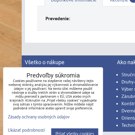
Prevedenie:
Všetko o nákupe
Ako na
Spracovanie osobných údajov
Stručn
Predvoľby súkromia
Cookies používame na zlepšenie vašej návštevy tejto
Obchodné podmienky
Druhy 
webovej stránky, analýzu jej výkonnosti a zhromažďovanie
Reklamačný poriadok
Výber 
údajov o jej používaní. Na tento účel môžeme použiť
nástroje a služby tretích strán a zhromaždené údaje sa
Možnosti platby
Zárub
môžu preniesť k partnerom v EÚ, USA alebo iných
krajinách. Kliknutím na „Prijať všetky cookies“ vyjadrujete
Možnosti dopravy
Konštr
svoj súhlas s týmto spracovaním. Nižšie môžete nájsť
podrobné informácie alebo upraviť svoje preferencie.
Produkty na mieru - podmienky
Dvern
Zásady ochrany osobných údajov
Montáž
Orient
Techni
Ukázať podrobnosti
Prijať všetky cookies