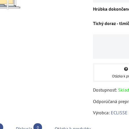
Hrúbka dokončene
Tichý doraz - tlmi
Otázka k p
Dostupnosť:
Skla
Výrobca:
ECLISSE
0
Diskusia
Otázka k produktu