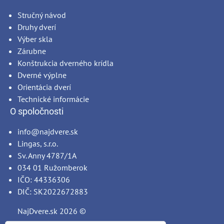
Stručný návod
Druhy dverí
Výber skla
Zárubne
Konštrukcia dverného krídla
Dverné výplne
Orientácia dverí
Technické informácie
O spoločnosti
info@najdvere.sk
Lingas, s.r.o.
Sv. Anny 4787/1A
034 01 Ružomberok
IČO: 44336306
DIČ: SK2022672883
NajDvere.sk
2026 ©