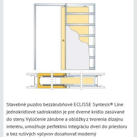
Stavebné puzdro bezzárubňové ECLISSE Syntesis® Line
jednokrídlové sadrokratón je pre dverné krídlo zasúvané
do steny. Vylúčenie zárubne a oblôžky z tvorenia dizajnu
interéru, umožňuje perfektnú integráciu dverí do priestoru
a bez rušivých vplyvov dosahovať moderný