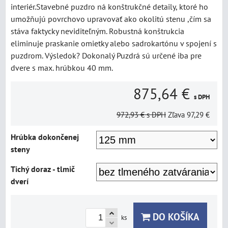
interiér.Stavebné puzdro ná konštrukčné detaily, ktoré ho
umožňujú povrchovo upravovať ako okolitú stenu ,čím sa
stáva faktycky neviditeľným. Robustná konštrukcia
eliminuje praskanie omietky alebo sadrokartónu v spojení s
puzdrom. Výsledok? Dokonalý Puzdrá sú určené iba pre
dvere s max. hrúbkou 40 mm.
875,64 €
s DPH
972,93 €
s DPH
Zľava
97,29 €
Hrúbka dokončenej
steny
Tichý doraz - tlmič
dverí
DO KOŠÍKA
ks