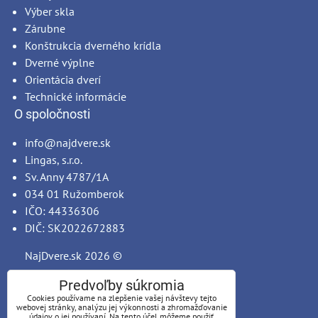
Výber skla
Zárubne
Konštrukcia dverného krídla
Dverné výplne
Orientácia dverí
Technické informácie
O spoločnosti
info@najdvere.sk
Lingas, s.r.o.
Sv. Anny 4787/1A
034 01 Ružomberok
IČO: 44336306
DIČ: SK2022672883
NajDvere.sk
2026 ©
Predvoľby súkromia
Cookies používame na zlepšenie vašej návštevy tejto
webovej stránky, analýzu jej výkonnosti a zhromažďovanie
údajov o jej používaní. Na tento účel môžeme použiť