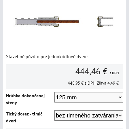
Stavebné púzdro pre jednokrídlové dvere.
444,46 €
s DPH
448,95 €
s DPH
Zľava
4,49 €
Hrúbka dokončenej
steny
Tichý doraz - tlmič
dverí