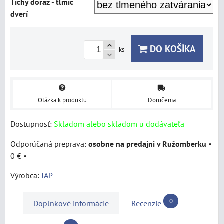
Tichý doraz - tlmič
dverí
DO KOŠÍKA
ks
Otázka k produktu
Doručenia
Dostupnosť:
Skladom alebo skladom u dodávateľa
osobne na predajni v Ružomberku
•
0 €
•
Výrobca:
JAP
0
Doplnkové informácie
Recenzie