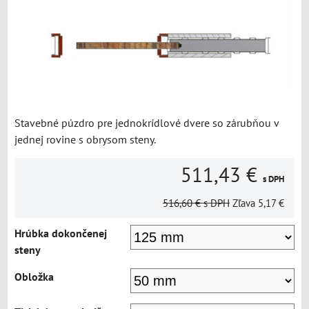
Stavebné púzdro pre jednokrídlové dvere so zárubňou v
jednej rovine s obrysom steny.
511,43 €
s DPH
516,60 €
s DPH
Zľava
5,17 €
Hrúbka dokončenej
steny
Obložka