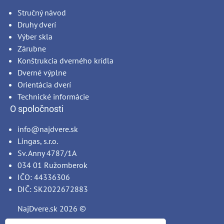
Stručný návod
Druhy dverí
Výber skla
Zárubne
Konštrukcia dverného krídla
Dverné výplne
Orientácia dverí
Technické informácie
O spoločnosti
info@najdvere.sk
Lingas, s.r.o.
Sv. Anny 4787/1A
034 01 Ružomberok
IČO: 44336306
DIČ: SK2022672883
NajDvere.sk
2026 ©