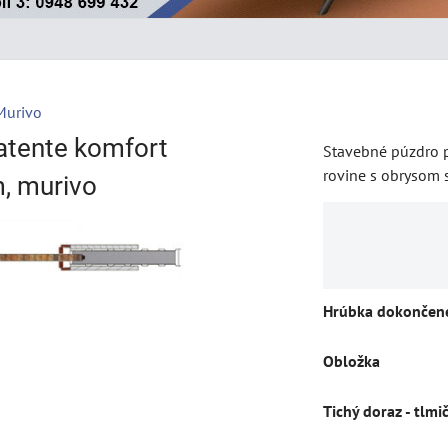
Murivo
atente komfort
Stavebné púzdro p
rovine s obrysom s
, murivo
Hrúbka dokončene
Obložka
Tichý doraz - tlmi