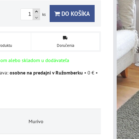
DO KOŠÍKA
ks
roduktu
Doručenia
dom alebo skladom u dodávateľa
osobne na predajni v Ružomberku
•
0 €
•
Murivo