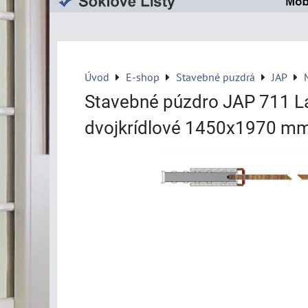
Úvod
E-shop
Stavebné puzdrá
JAP
Stavebné púzdro JAP 711 L
dvojkrídlové 1450x1970 mm