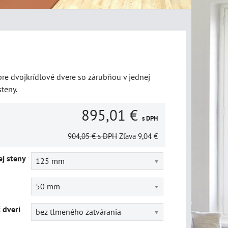
re dvojkrídlové dvere so zárubňou v jednej
teny.
895,01 €
s DPH
904,05 €
s DPH
Zľava
9,04 €
j steny
125 mm
50 mm
č dverí
bez tlmeného zatvárania