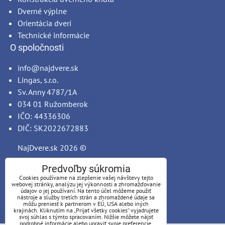
Dverné výplne
Orientácia dverí
Technické informácie
O spoločnosti
info@najdvere.sk
Lingas, s.r.o.
Sv. Anny 4787/1A
034 01 Ružomberok
IČO: 44336306
DIČ: SK2022672883
NajDvere.sk
2026 ©
Predvoľby súkromia
Cookies používame na zlepšenie vašej návštevy tejto
webovej stránky, analýzu jej výkonnosti a zhromažďovanie
údajov o jej používaní. Na tento účel môžeme použiť
nástroje a služby tretích strán a zhromaždené údaje sa
môžu preniesť k partnerom v EÚ, USA alebo iných
krajinách. Kliknutím na „Prijať všetky cookies“ vyjadrujete
svoj súhlas s týmto spracovaním. Nižšie môžete nájsť
podrobné informácie alebo upraviť svoje preferencie.