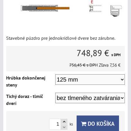
Stavebné púzdro pre jednokrídlové dvere bez zárubne.
748,89 €
s DPH
756,45 €
s DPH
Zľava
7,56 €
Hrúbka dokončenej
steny
Tichý doraz - tlmič
dverí
DO KOŠÍKA
ks