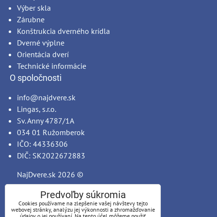
Výber skla
Zárubne
Konštrukcia dverného krídla
Dverné výplne
Orientácia dverí
Technické informácie
O spoločnosti
info@najdvere.sk
Lingas, s.r.o.
Sv. Anny 4787/1A
034 01 Ružomberok
IČO: 44336306
DIČ: SK2022672883
NajDvere.sk
2026 ©
Predvoľby súkromia
Cookies používame na zlepšenie vašej návštevy tejto
webovej stránky, analýzu jej výkonnosti a zhromažďovanie
údajov o jej používaní. Na tento účel môžeme použiť