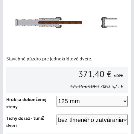
Stavebné púzdro pre jednokrídlové dvere.
371,40 €
s DPH
375,15 €
s DPH
Zľava
3,75 €
Hrúbka dokončenej
steny
Tichý doraz - tlmič
dverí