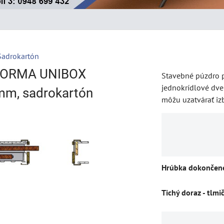
Sadrokartón
 NORMA UNIBOX
Stavebné púzdro p
jednokrídlové dver
mm, sadrokartón
môžu uzatvárať iz
Hrúbka dokončene
Tichý doraz - tlmi