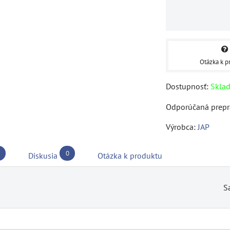
Otázka k p
Dostupnosť:
Skla
Výrobca:
JAP
0
Diskusia
Otázka k produktu
S