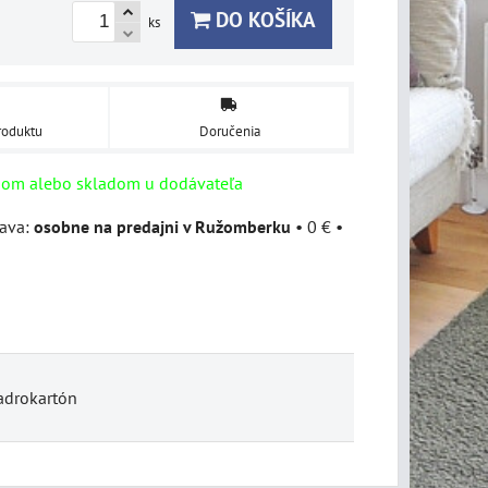
DO KOŠÍKA
ks
roduktu
Doručenia
dom alebo skladom u dodávateľa
osobne na predajni v Ružomberku
•
0 €
•
adrokartón