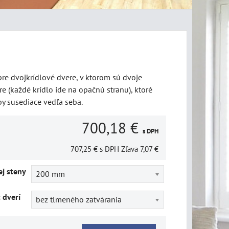
re dvojkrídlové dvere, v ktorom sú dvoje
e (každé krídlo ide na opačnú stranu), ktoré
by susediace vedľa seba.
700,18 €
s DPH
707,25 €
s DPH
Zľava
7,07 €
j steny
200 mm
č dverí
bez tlmeného zatvárania