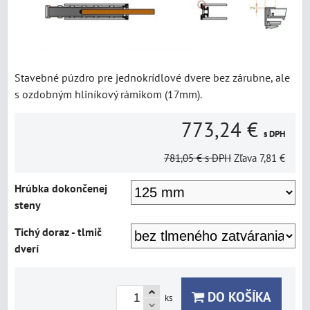
Stavebné púzdro pre jednokrídlové dvere bez zárubne, ale
s ozdobným hliníkový rámikom (17mm).
773,24 €
s DPH
781,05 €
s DPH
Zľava
7,81 €
Hrúbka dokončenej
steny
Tichý doraz - tlmič
dverí
DO KOŠÍKA
ks