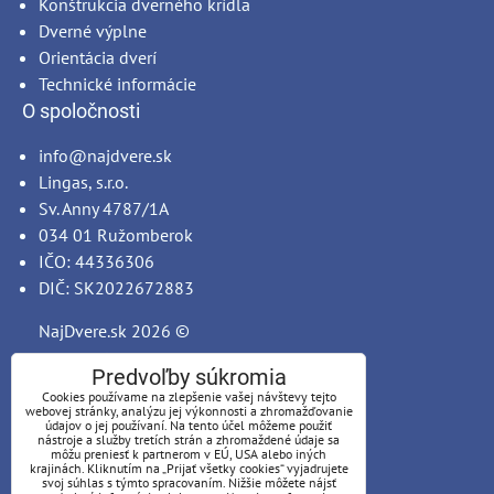
Konštrukcia dverného krídla
Dverné výplne
Orientácia dverí
Technické informácie
O spoločnosti
info@najdvere.sk
Lingas, s.r.o.
Sv. Anny 4787/1A
034 01 Ružomberok
IČO: 44336306
DIČ: SK2022672883
NajDvere.sk
2026 ©
Predvoľby súkromia
Cookies používame na zlepšenie vašej návštevy tejto
webovej stránky, analýzu jej výkonnosti a zhromažďovanie
údajov o jej používaní. Na tento účel môžeme použiť
nástroje a služby tretích strán a zhromaždené údaje sa
môžu preniesť k partnerom v EÚ, USA alebo iných
krajinách. Kliknutím na „Prijať všetky cookies“ vyjadrujete
svoj súhlas s týmto spracovaním. Nižšie môžete nájsť