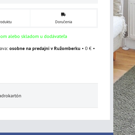
roduktu
Doručenia
dom alebo skladom u dodávateľa
osobne na predajni v Ružomberku
•
0 €
•
adrokartón