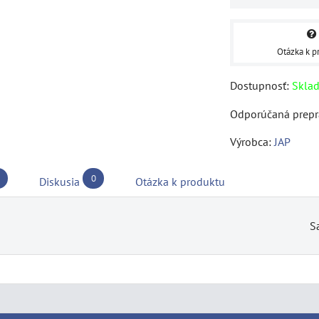
Otázka k p
Dostupnosť:
Skla
Výrobca:
JAP
0
Diskusia
Otázka k produktu
S