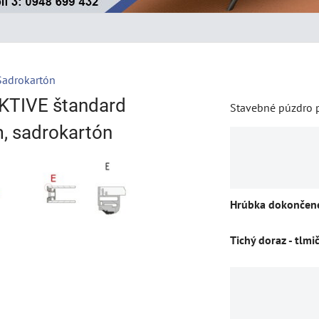
Sadrokartón
KTIVE štandard
Stavebné púzdro p
, sadrokartón
Hrúbka dokončene
Tichý doraz - tlmi