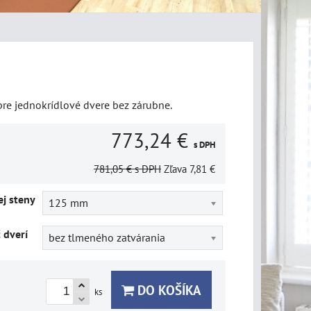
re jednokrídlové dvere bez zárubne.
773,24 €
s DPH
781,05 €
s DPH
Zľava
7,81 €
j steny
125 mm
č dverí
bez tlmeného zatvárania
DO KOŠÍKA
ks