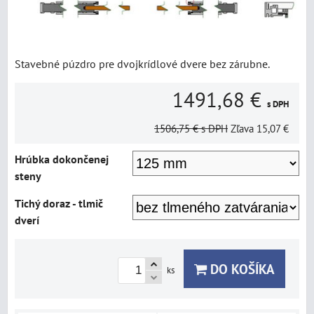
Stavebné púzdro pre dvojkrídlové dvere bez zárubne.
1491,68 €
s DPH
1506,75 €
s DPH
Zľava
15,07 €
Hrúbka dokončenej
steny
Tichý doraz - tlmič
dverí
DO KOŠÍKA
ks