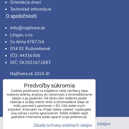
Orientácia dverí
Technické informácie
O spoločnosti
info@najdvere.sk
Lingas, s.r.o.
Sv. Anny 4787/1A
034 01 Ružomberok
IČO: 44336306
DIČ: SK2022672883
NajDvere.sk
2026 ©
Predvoľby súkromia
Cookies používame na zlepšenie vašej návštevy tejto
webovej stránky, analýzu jej výkonnosti a zhromažďovanie
údajov o jej používaní. Na tento účel môžeme použiť
nástroje a služby tretích strán a zhromaždené údaje sa
môžu preniesť k partnerom v EÚ, USA alebo iných
krajinách. Kliknutím na „Prijať všetky cookies“ vyjadrujete
svoj súhlas s týmto spracovaním. Nižšie môžete nájsť
podrobné informácie alebo upraviť svoje preferencie.
Predvoľby súkromia
Zásady ochrany osobných údajov
Zásady ochrany osobných údajov