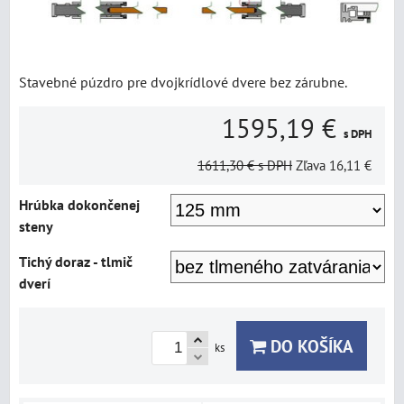
Stavebné púzdro pre dvojkrídlové dvere bez zárubne.
1595,19 €
s DPH
1611,30 €
s DPH
Zľava
16,11 €
Hrúbka dokončenej
steny
Tichý doraz - tlmič
dverí
DO KOŠÍKA
ks