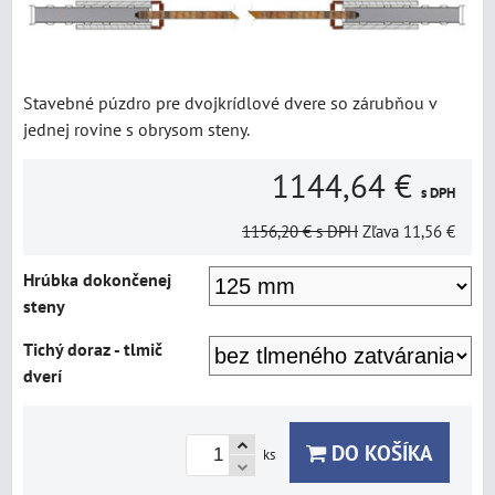
Stavebné púzdro pre dvojkrídlové dvere so zárubňou v
jednej rovine s obrysom steny.
1144,64 €
s DPH
1156,20 €
s DPH
Zľava
11,56 €
Hrúbka dokončenej
steny
Tichý doraz - tlmič
dverí
DO KOŠÍKA
ks