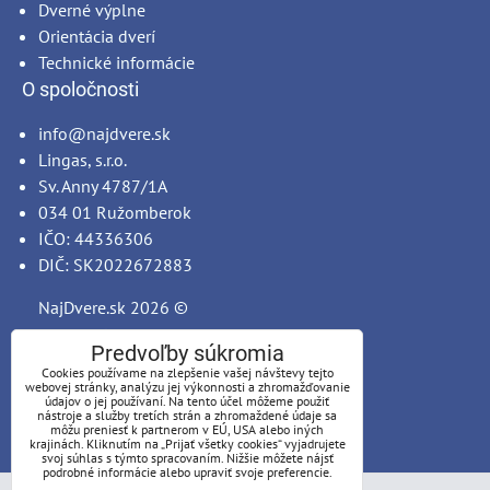
Dverné výplne
Orientácia dverí
Technické informácie
O spoločnosti
info@najdvere.sk
Lingas, s.r.o.
Sv. Anny 4787/1A
034 01 Ružomberok
IČO: 44336306
DIČ: SK2022672883
NajDvere.sk
2026 ©
Predvoľby súkromia
Cookies používame na zlepšenie vašej návštevy tejto
webovej stránky, analýzu jej výkonnosti a zhromažďovanie
údajov o jej používaní. Na tento účel môžeme použiť
nástroje a služby tretích strán a zhromaždené údaje sa
môžu preniesť k partnerom v EÚ, USA alebo iných
krajinách. Kliknutím na „Prijať všetky cookies“ vyjadrujete
svoj súhlas s týmto spracovaním. Nižšie môžete nájsť
podrobné informácie alebo upraviť svoje preferencie.