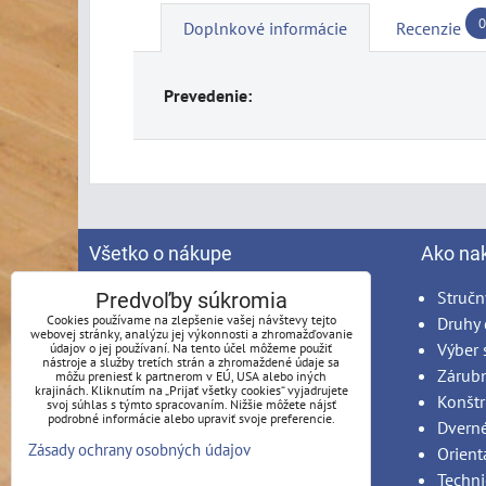
0
Doplnkové informácie
Recenzie
Prevedenie:
Všetko o nákupe
Ako na
Spracovanie osobných údajov
Stručn
Predvoľby súkromia
Cookies používame na zlepšenie vašej návštevy tejto
Obchodné podmienky
Druhy 
webovej stránky, analýzu jej výkonnosti a zhromažďovanie
Reklamačný poriadok
Výber 
údajov o jej používaní. Na tento účel môžeme použiť
nástroje a služby tretích strán a zhromaždené údaje sa
Možnosti platby
Zárub
môžu preniesť k partnerom v EÚ, USA alebo iných
krajinách. Kliknutím na „Prijať všetky cookies“ vyjadrujete
Možnosti dopravy
Konštr
svoj súhlas s týmto spracovaním. Nižšie môžete nájsť
podrobné informácie alebo upraviť svoje preferencie.
Produkty na mieru - podmienky
Dvern
Zásady ochrany osobných údajov
Montáž
Orient
Techni