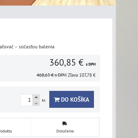
aľovač – súčasťou balenia
360,85 €
s DPH
468,63 €
s DPH
Zľava
107,78 €
DO KOŠÍKA
ks
roduktu
Doručenia