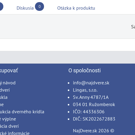
0
Diskusia
Otázka k produktu
S
kupovať
O spoločnosti
ý návod
info@najdvere.sk
dverí
Lingas, s.r.o.
skla
Sv. Anny 4787/1A
ne
034 01 Ružomberok
ukcia dverného krídla
IČO: 44336306
é výplne
DIČ: SK2022672883
ácia dverí
NajDvere.sk
2026 ©
cké informácie