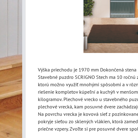
Výška priechodu je 1970 mm Dokončená stena
Stavebné puzdro SCRIGNO Stech ma 10 ročnú zá
ktorú možno využiť mnohými spôsobmi a v rôznyc
riešenie kompletov kúpeľní a kuchýň v menšom p
kilogramov. Plechové vrecko u stavebného puz
plechové vrecká, kam posuvné dvere zachádzajú,
Na povrchu vrecka je kovová sieť z pozinkovanej
pokryje sieťou zo sklených vlákien, ktorá zamed
priečne vzpery. Zvoľte si pre posuvné dvere spo