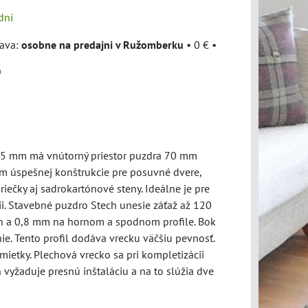
dní
osobne na predajni v Ružomberku
•
0 €
•
O
5 mm má vnútorný priestor puzdra 70 mm
m úspešnej konštrukcie pre posuvné dvere,
ečky aj sadrokartónové steny. Ideálne je pre
i. Stavebné puzdro Stech unesie záťaž až 120
h a 0,8 mm na hornom a spodnom profile. Bok
e. Tento profil dodáva vrecku väčšiu pevnosť.
mietky. Plechová vrecko sa pri kompletizácii
 vyžaduje presnú inštaláciu a na to slúžia dve