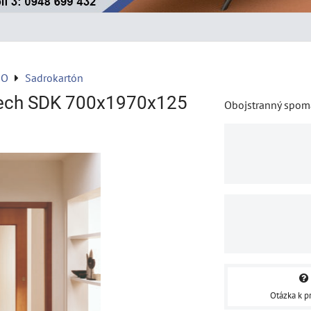
NO
Sadrokartón
tech SDK 700x1970x125
Obojstranný spom
Otázka k p