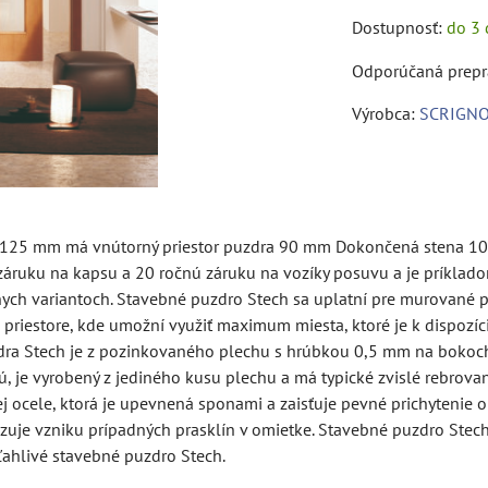
Dostupnosť:
do 3 
Výrobca:
SCRIGN
 125 mm má vnútorný priestor puzdra 90 mm Dokončená stena 10
ruku na kapsu a 20 ročnú záruku na vozíky posuvu a je príklado
h variantoch. Stavebné puzdro Stech sa uplatní pre murované pri
riestore, kde umožní využiť maximum miesta, ktoré je k dispozíci
dra Stech je z pozinkovaného plechu s hrúbkou 0,5 mm na bokoc
 je vyrobený z jediného kusu plechu a má typické zvislé rebrovani
 ocele, ktorá je upevnená sponami a zaisťuje pevné prichytenie o
zuje vzniku prípadných prasklín v omietke. Stavebné puzdro Stech
ľahlivé stavebné puzdro Stech.