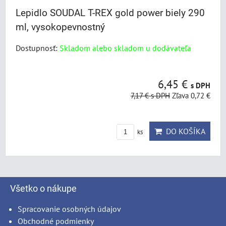
Lepidlo SOUDAL T-REX gold power biely 290
ml, vysokopevnostný
Dostupnosť:
Skladom alebo skladom u dodávateľa
6,45 €
s DPH
7,17 €
s DPH
Zľava 0,72 €
DO KOŠÍKA
ks
Všetko o nákupe
Spracovanie osobných údajov
Obchodné podmienky