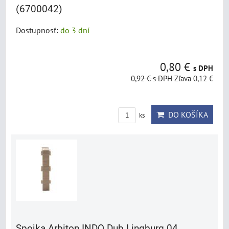
(6700042)
Dostupnosť:
do 3 dní
0,80 €
s DPH
0,92 €
s DPH
Zľava 0,12 €
DO KOŠÍKA
ks
Spojka Arbiton INDO Dub Lingburg 04