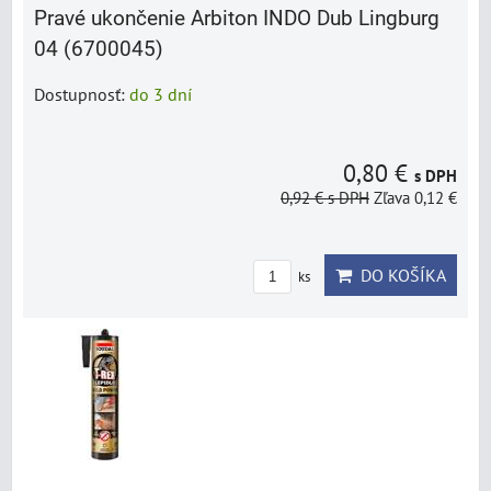
Pravé ukončenie Arbiton INDO Dub Lingburg
04 (6700045)
Dostupnosť:
do 3 dní
0,80 €
s DPH
0,92 €
s DPH
Zľava 0,12 €
DO KOŠÍKA
ks