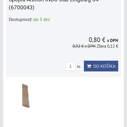
(6700043)
Dostupnosť:
do 3 dní
0,80 €
s DPH
0,92 €
s DPH
Zľava 0,12 €
DO KOŠÍKA
ks