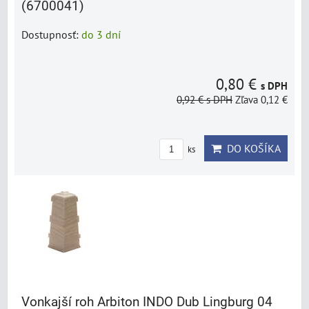
(6700041)
Dostupnosť:
do 3 dní
0,80 €
s DPH
0,92 €
s DPH
Zľava 0,12 €
DO KOŠÍKA
ks
Vonkajší roh Arbiton INDO Dub Lingburg 04