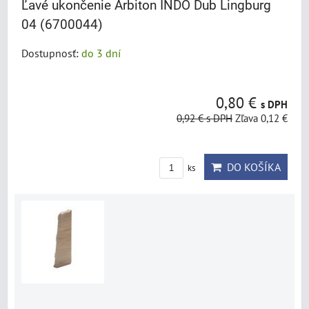
Ľavé ukončenie Arbiton INDO Dub Lingburg
04 (6700044)
Dostupnosť:
do 3 dní
0,80 €
s DPH
0,92 €
s DPH
Zľava 0,12 €
DO KOŠÍKA
ks