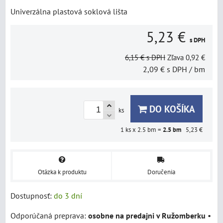
Univerzálna plastová soklová lišta
5,23 €
s DPH
6,15 €
s DPH
Zľava
0,92 €
2,09 €
s DPH
/ bm
DO KOŠÍKA
ks
1
ks x 2.5 bm =
2.5
bm
5,23 €
Otázka k produktu
Doručenia
Dostupnosť:
do 3 dní
osobne na predajni v Ružomberku
•