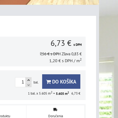
6,73 €
s DPH
7,56 €
s DPH
Zľava
0,83 €
2
1,20 €
s DPH
/ m
DO KOŠÍKA
bal.
2
2
1
bal. x 5.605 m
=
5.605
m
6,73 €
roduktu
Doručenia