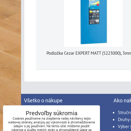
Podložka Cezar EXPERT MATT (5223000), 3m
Všetko o nákupe
Ako na
Spracovanie osobných údajov
Stručn
Predvoľby súkromia
Cookies používame na zlepšenie vašej návštevy tejto
Obchodné podmienky
Druhy 
webovej stránky, analýzu jej výkonnosti a zhromažďovanie
Reklamačný poriadok
Výber 
údajov o jej používaní. Na tento účel môžeme použiť
nástroje a služby tretích strán a zhromaždené údaje sa