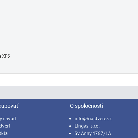
m XPS
kupovať
O spoločnosti
ý návod
info@najdvere.sk
dverí
Lingas, s.r.o.
skla
Sv. Anny 4787/1A