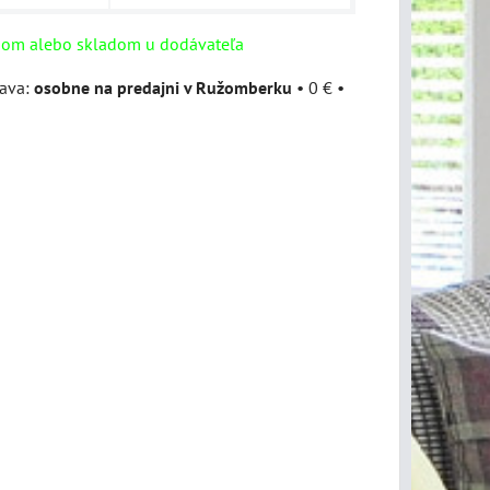
dom alebo skladom u dodávateľa
osobne na predajni v Ružomberku
•
0 €
•