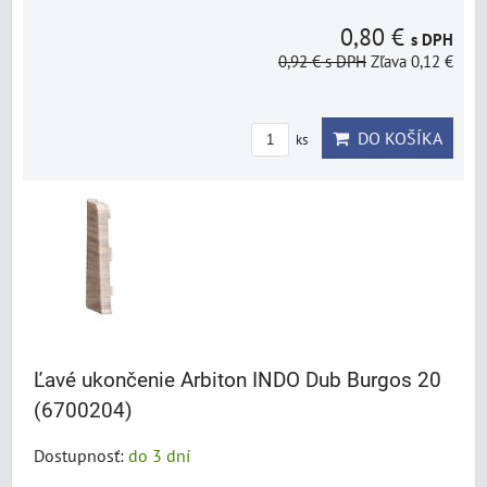
0,80 €
s DPH
0,92 €
s DPH
Zľava 0,12 €
DO KOŠÍKA
ks
Ľavé ukončenie Arbiton INDO Dub Burgos 20
(6700204)
Dostupnosť:
do 3 dní