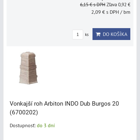
6,15 €
s DPH
Zľava 0,92 €
2,09 €
s DPH
/ bm
DO KOŠÍKA
ks
Vonkajší roh Arbiton INDO Dub Burgos 20
(6700202)
Dostupnosť:
do 3 dní