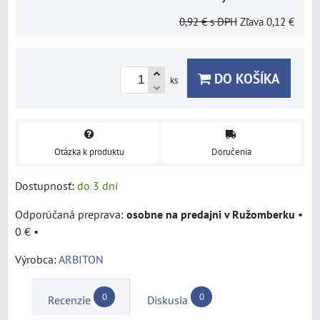
0,92 €
s DPH
Zľava
0,12 €
DO KOŠÍKA
ks
Otázka k produktu
Doručenia
Dostupnosť:
do 3 dní
osobne na predajni v Ružomberku
•
0 €
•
Výrobca:
ARBITON
0
0
Recenzie
Diskusia