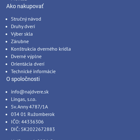
Ako nakupovať
Stručný návod
Druhy dverí
Výber skla
Zárubne
Konštrukcia dverného krídla
Dverné výplne
Orientácia dverí
Technické informácie
O spoločnosti
info@najdvere.sk
Lingas, s.r.o.
Sv. Anny 4787/1A
034 01 Ružomberok
IČO: 44336306
DIČ: SK2022672883