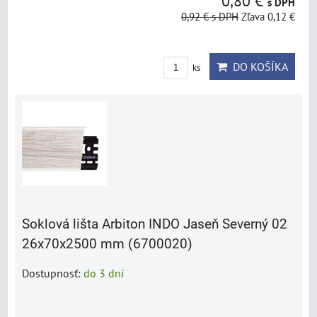
0,80 €
s DPH
0,92 €
s DPH
Zľava 0,12 €
DO KOŠÍKA
ks
Soklová lišta Arbiton INDO Jaseň Severný 02
26x70x2500 mm (6700020)
Dostupnosť:
do 3 dní