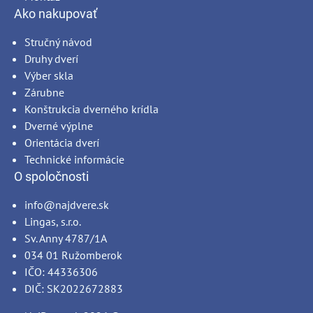
Ako nakupovať
Stručný návod
Druhy dverí
Výber skla
Zárubne
Konštrukcia dverného krídla
Dverné výplne
Orientácia dverí
Technické informácie
O spoločnosti
info@najdvere.sk
Lingas, s.r.o.
Sv. Anny 4787/1A
034 01 Ružomberok
IČO: 44336306
DIČ: SK2022672883