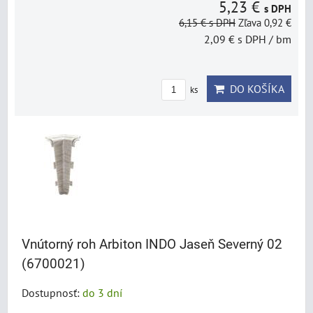
5,23 €
s DPH
6,15 €
s DPH
Zľava 0,92 €
2,09 €
s DPH
/ bm
DO KOŠÍKA
ks
Vnútorný roh Arbiton INDO Jaseň Severný 02
(6700021)
Dostupnosť:
do 3 dní