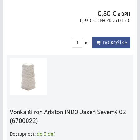
0,80 €
s DPH
0,92 €
s DPH
Zľava 0,12 €
DO KOŠÍKA
ks
Vonkajší roh Arbiton INDO Jaseň Severný 02
(6700022)
Dostupnosť:
do 3 dní