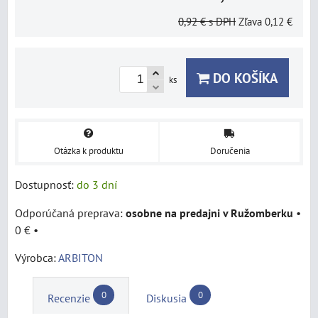
0,92 €
s DPH
Zľava
0,12 €
DO KOŠÍKA
ks
Otázka k produktu
Doručenia
Dostupnosť:
do 3 dní
osobne na predajni v Ružomberku
•
0 €
•
Výrobca:
ARBITON
0
0
Recenzie
Diskusia