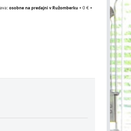
osobne na predajni v Ružomberku
•
0 €
•