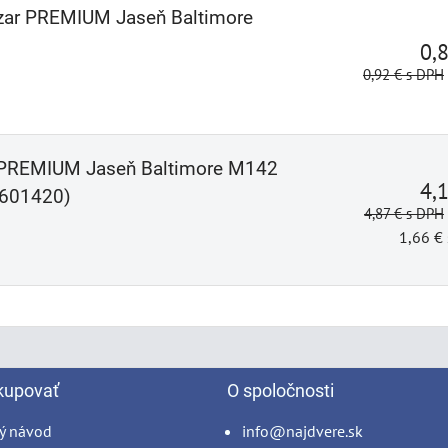
zar PREMIUM Jaseň Baltimore
0,
0,92 €
s DPH
r PREMIUM Jaseň Baltimore M142
4,
601420)
4,87 €
s DPH
1,66 €
kupovať
O spoločnosti
ý návod
info@najdvere.sk