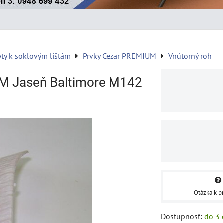
yty k soklovým lištám
Prvky Cezar PREMIUM
Vnútorný roh
M Jaseň Baltimore M142
Otázka k p
Dostupnosť:
do 3 