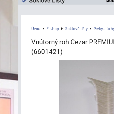
Úvod
E-shop
Soklové lišty
Prvky a úch
Vnútorný roh Cezar PREMIU
(6601421)