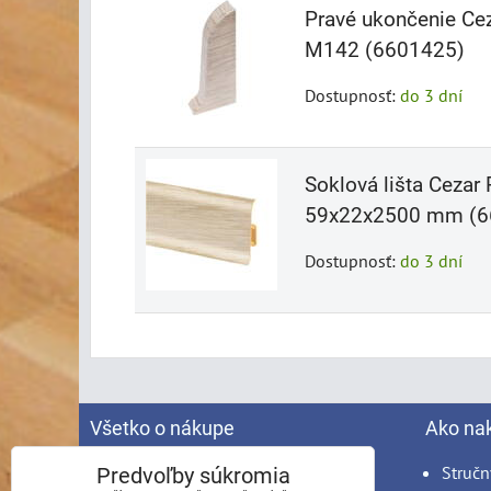
Pravé ukončenie Ce
M142 (6601425)
Dostupnosť:
do 3 dní
Soklová lišta Ceza
59x22x2500 mm (6
Dostupnosť:
do 3 dní
Všetko o nákupe
Ako na
Spracovanie osobných údajov
Stručn
Predvoľby súkromia