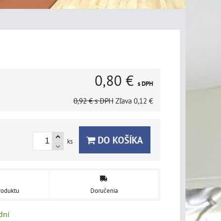
0,80 €
s DPH
0,92 €
s DPH
Zľava
0,12 €
DO KOŠÍKA
ks
roduktu
Doručenia
dní