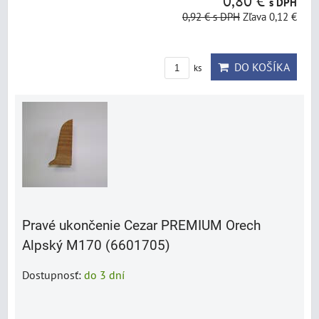
0,80 €
s DPH
0,92 €
s DPH
Zľava 0,12 €
DO KOŠÍKA
ks
Pravé ukončenie Cezar PREMIUM Orech
Alpský M170 (6601705)
Dostupnosť:
do 3 dní