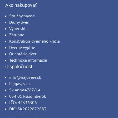
Ako nakupovať
Stručný návod
Druhy dverí
Výber skla
Zárubne
Konštrukcia dverného krídla
Dverné výplne
Orientácia dverí
Technické informácie
O spoločnosti
info@najdvere.sk
Lingas, s.r.o.
Sv. Anny 4787/1A
034 01 Ružomberok
IČO: 44336306
DIČ: SK2022672883