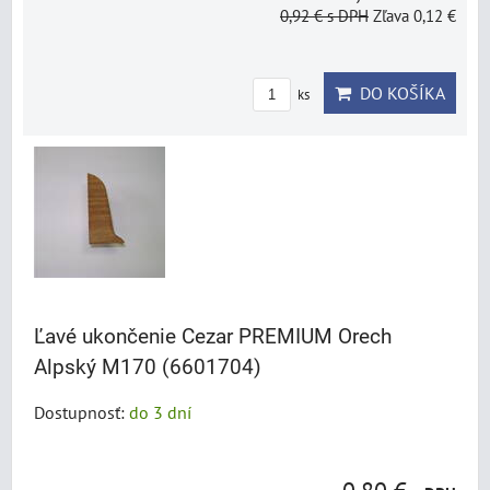
0,92 €
s DPH
Zľava 0,12 €
DO KOŠÍKA
ks
Ľavé ukončenie Cezar PREMIUM Orech
Alpský M170 (6601704)
Dostupnosť:
do 3 dní