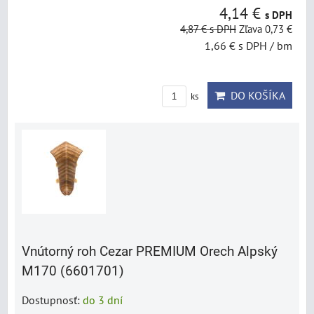
4,14 €
s DPH
4,87 €
s DPH
Zľava 0,73 €
1,66 €
s DPH
/ bm
DO KOŠÍKA
ks
Vnútorný roh Cezar PREMIUM Orech Alpský
M170 (6601701)
Dostupnosť:
do 3 dní