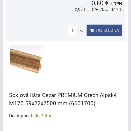
0,80 €
s DPH
0,92 €
s DPH
Zľava 0,12 €
DO KOŠÍKA
ks
Soklová lišta Cezar PREMIUM Orech Alpský
M170 59x22x2500 mm (6601700)
Dostupnosť:
do 3 dní