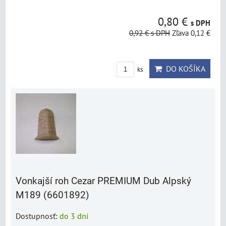
0,80 €
s DPH
0,92 €
s DPH
Zľava 0,12 €
DO KOŠÍKA
ks
Vonkajší roh Cezar PREMIUM Dub Alpský
M189 (6601892)
Dostupnosť:
do 3 dní