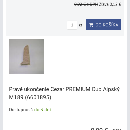
0,92 €
s DPH
Zľava 0,12 €
DO KOŠÍKA
ks
Pravé ukončenie Cezar PREMIUM Dub Alpský
M189 (6601895)
Dostupnosť:
do 3 dní