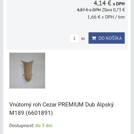
4,14 €
s DPH
4,87 €
s DPH
Zľava 0,73 €
1,66 €
s DPH
/ bm
DO KOŠÍKA
ks
Vnútorný roh Cezar PREMIUM Dub Alpský
M189 (6601891)
Dostupnosť:
do 3 dní