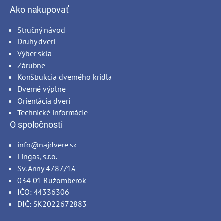
Ako nakupovať
Stručný návod
Druhy dverí
Výber skla
Zárubne
Konštrukcia dverného krídla
Dverné výplne
Orientácia dverí
Technické informácie
O spoločnosti
info@najdvere.sk
Lingas, s.r.o.
Sv. Anny 4787/1A
034 01 Ružomberok
IČO: 44336306
DIČ: SK2022672883