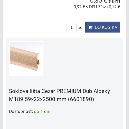
0,80 €
s DPH
0,92 €
s DPH
Zľava 0,12 €
DO KOŠÍKA
ks
Soklová lišta Cezar PREMIUM Dub Alpský
M189 59x22x2500 mm (6601890)
Dostupnosť:
do 3 dní