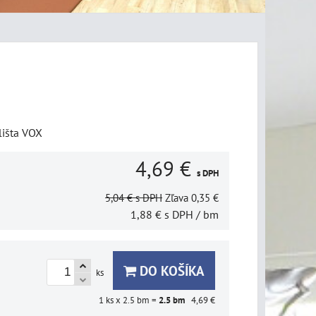
lišta VOX
4,69 €
s DPH
5,04 €
s DPH
Zľava
0,35 €
1,88 €
s DPH
/ bm
DO KOŠÍKA
ks
1
ks x 2.5 bm =
2.5
bm
4,69 €