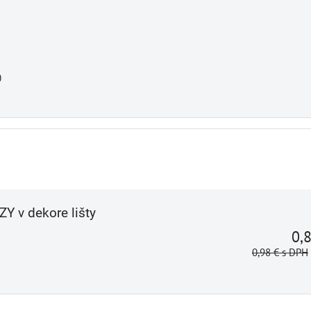
0
ZY v dekore lišty
0,
0,98 €
s DPH