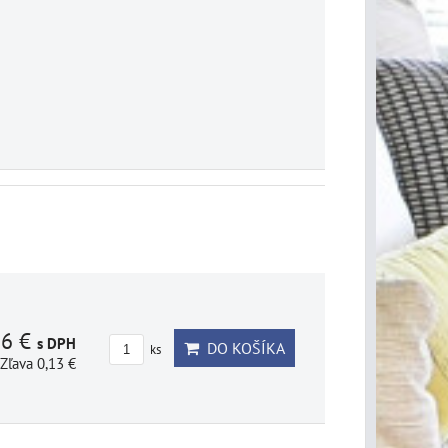
86 €
s DPH
DO KOŠÍKA
ks
Zľava 0,13 €