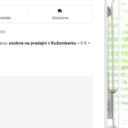
roduktu
Doručenia
dní
osobne na predajni v Ružomberku
•
0 €
•