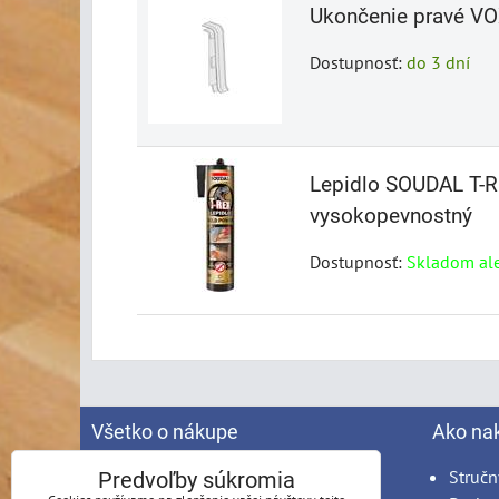
Ukončenie pravé VOX
Dostupnosť:
do 3 dní
Lepidlo SOUDAL T-R
vysokopevnostný
Dostupnosť:
Skladom al
Všetko o nákupe
Ako na
Spracovanie osobných údajov
Stručn
Predvoľby súkromia