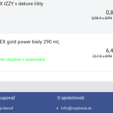
 IZZY v dekore lišty
0,
0,98 €
s DPH
EX gold power biely 290 ml,
6,
7,17 €
s DPH
ebo skladom u dodávateľa
kupovať
O spoločnosti
ý návod
info@najdvere.sk