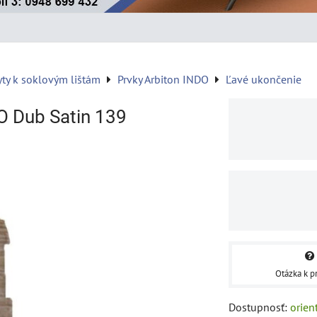
yty k soklovým lištám
Prvky Arbiton INDO
Ľavé ukončenie
O Dub Satin 139
Otázka k p
Dostupnosť:
orien