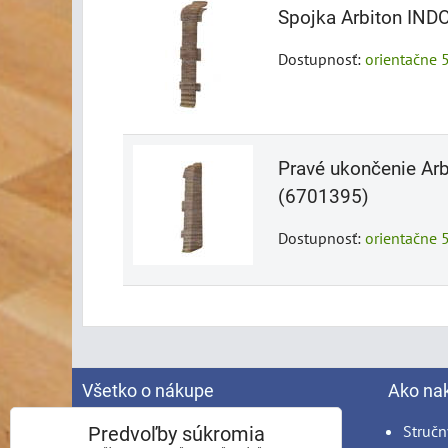
Spojka Arbiton IND
Dostupnosť:
orientačne 
Pravé ukončenie Ar
(6701395)
Dostupnosť:
orientačne 
Všetko o nákupe
Ako na
Spracovanie osobných údajov
Stručn
Predvoľby súkromia