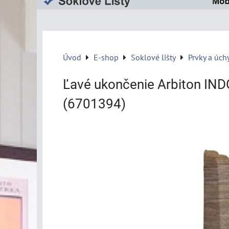
Úvod
E-shop
Soklové lišty
Prvky a úch
Ľavé ukončenie Arbiton IND
(6701394)