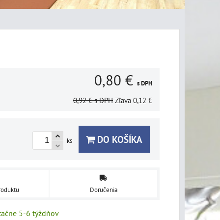
0,80 €
s DPH
0,92 €
s DPH
Zľava
0,12 €
DO KOŠÍKA
ks
roduktu
Doručenia
tačne 5-6 týždňov