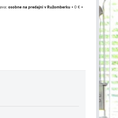
osobne na predajni v Ružomberku
•
0 €
•