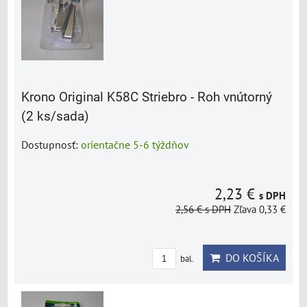
Krono Original K58C Striebro - Roh vnútorný
(2 ks/sada)
Dostupnosť:
orientačne 5-6 týždňov
2,23 €
s DPH
2,56 €
s DPH
Zľava 0,33 €
DO KOŠÍKA
bal.