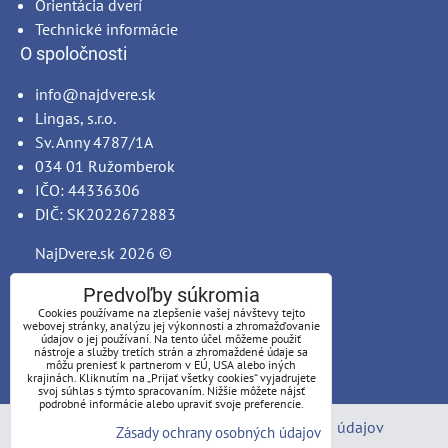
Orientácia dverí
Technické informácie
O spoločnosti
info@najdvere.sk
Lingas, s.r.o.
Sv. Anny 4787/1A
034 01 Ružomberok
IČO: 44336306
DIČ: SK2022672883
NajDvere.sk
2026 ©
Predvoľby súkromia
Cookies používame na zlepšenie vašej návštevy tejto
webovej stránky, analýzu jej výkonnosti a zhromažďovanie
údajov o jej používaní. Na tento účel môžeme použiť
nástroje a služby tretích strán a zhromaždené údaje sa
môžu preniesť k partnerom v EÚ, USA alebo iných
krajinách. Kliknutím na „Prijať všetky cookies“ vyjadrujete
svoj súhlas s týmto spracovaním. Nižšie môžete nájsť
podrobné informácie alebo upraviť svoje preferencie.
Predvoľby súkromia
Zásady ochrany osobných údajov
Zásady ochrany osobných údajov