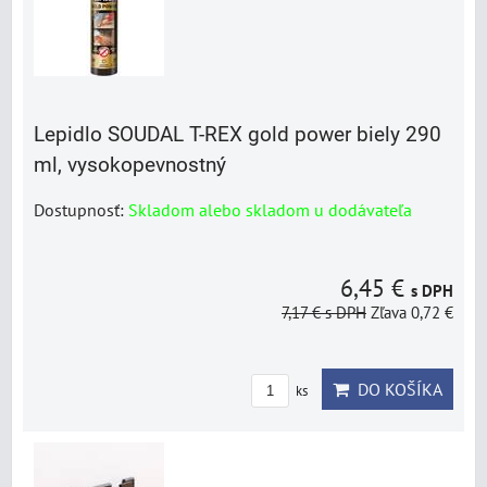
Lepidlo SOUDAL T-REX gold power biely 290
ml, vysokopevnostný
Dostupnosť:
Skladom alebo skladom u dodávateľa
6,45 €
s DPH
7,17 €
s DPH
Zľava 0,72 €
DO KOŠÍKA
ks