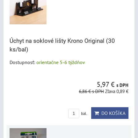
Úchyt na soklové lišty Krono Original (30
ks/bal)
Dostupnosť:
orientačne 5-6 týždňov
5,97 €
s DPH
6,86 €
s DPH
Zľava 0,89 €
DO KOŠÍKA
bal.