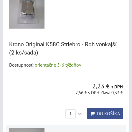
Krono Original K58C Striebro - Roh vonkajší
(2 ks/sada)
Dostupnosť:
orientačne 5-6 týždňov
2,23 €
s DPH
2,56 €
s DPH
Zľava 0,33 €
DO KOŠÍKA
bal.