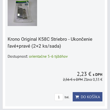
Krono Original K58C Striebro - Ukončenie
ľavé+pravé (2+2 ks/sada)
Dostupnosť:
orientačne 5-6 týždňov
2,23 €
s DPH
2,56 €
s DPH
Zľava 0,33 €
DO KOŠÍKA
bal.