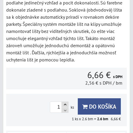
podlahe jedinečný vzhľad a pocit dokonalosti. Sú farebne
dokonale zladené s podlahou. Soklová (obdvodová) lišta
sa k objednávke automaticky priradí v rovnakom dekóre
parkety. Špeciálny systém montáže líšt na klipy umožňuje
namontovať lišty bez viditeľných skrutiek, čo ešte viac
umocňuje elegantný vzhľad týchto líšt. Takáto montáž
zároveň umožňuje jednoduchú demontáž a opätovnú
montáž líšt . Ďaľšia, rýchlejšia a jednoduchšia možnosť
uchytenia líšt je pomocou lepidla.
6,66 €
s DPH
2,56 €
s DPH
/ bm
DO KOŠÍKA
ks
1
ks x 2.6 bm =
2.6
bm
6,66 €