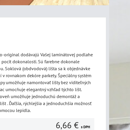
no-original dodávajú Vašej laminátovej podlahe
a pocit dokonalosti. Sú farebne dokonale
u. Soklová (obdvodová) lišta sa k objednávke
dí v rovnakom dekóre parkety. Špeciálny systém
lipy umožňuje namontovať lišty bez viditeľných
viac umocňuje elegantný vzhľad týchto líšt.
roveň umožňuje jednoduchú demontáž a
št . Ďaľšia, rýchlejšia a jednoduchšia možnosť
pomocou lepidla.
6,66 €
s DPH