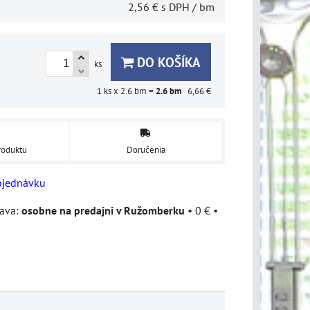
2,56 €
s DPH
/ bm
DO KOŠÍKA
ks
1
ks x 2.6 bm =
2.6
bm
6,66 €
roduktu
Doručenia
bjednávku
osobne na predajni v Ružomberku
•
0 €
•