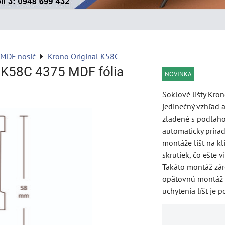
 MDF nosič
Krono Original K58C
l K58C 4375 MDF fólia
NOVINKA
Soklové lišty Kro
jedinečný vzhľad 
zladené s podlaho
automaticky prira
montáže líšt na k
skrutiek, čo ešte 
Takáto montáž zá
opätovnú montáž lí
uchytenia líšt je 