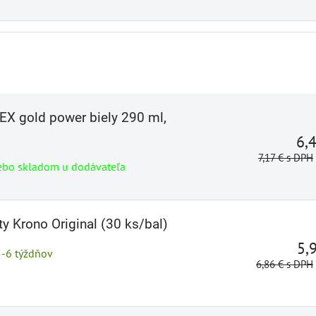
EX gold power biely 290 ml,
6,
7,17 €
s DPH
ebo skladom u dodávateľa
ty Krono Original (30 ks/bal)
5,
5-6 týždňov
6,86 €
s DPH