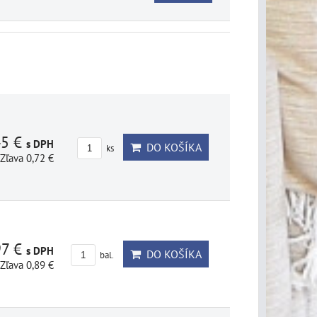
45 €
s DPH
DO KOŠÍKA
ks
Zľava 0,72 €
97 €
s DPH
DO KOŠÍKA
bal.
Zľava 0,89 €