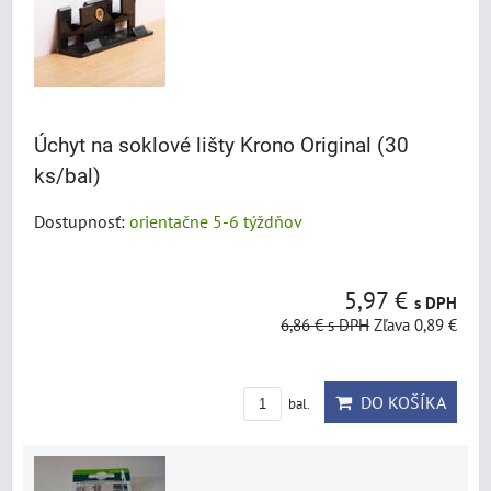
Úchyt na soklové lišty Krono Original (30
ks/bal)
Dostupnosť:
orientačne 5-6 týždňov
5,97 €
s DPH
6,86 €
s DPH
Zľava 0,89 €
DO KOŠÍKA
bal.