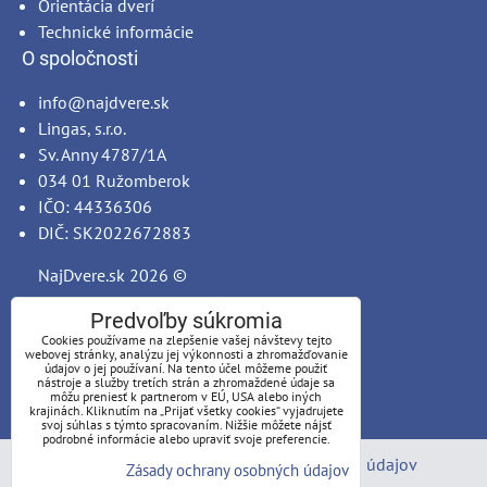
Orientácia dverí
Technické informácie
O spoločnosti
info@najdvere.sk
Lingas, s.r.o.
Sv. Anny 4787/1A
034 01 Ružomberok
IČO: 44336306
DIČ: SK2022672883
NajDvere.sk
2026 ©
Predvoľby súkromia
Cookies používame na zlepšenie vašej návštevy tejto
webovej stránky, analýzu jej výkonnosti a zhromažďovanie
údajov o jej používaní. Na tento účel môžeme použiť
nástroje a služby tretích strán a zhromaždené údaje sa
môžu preniesť k partnerom v EÚ, USA alebo iných
krajinách. Kliknutím na „Prijať všetky cookies“ vyjadrujete
svoj súhlas s týmto spracovaním. Nižšie môžete nájsť
podrobné informácie alebo upraviť svoje preferencie.
Predvoľby súkromia
Zásady ochrany osobných údajov
Zásady ochrany osobných údajov