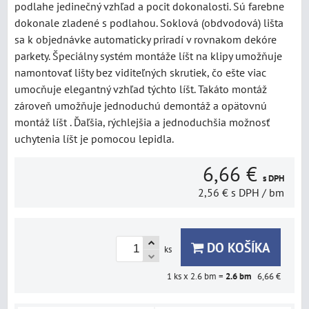
podlahe jedinečný vzhľad a pocit dokonalosti. Sú farebne
dokonale zladené s podlahou. Soklová (obdvodová) lišta
sa k objednávke automaticky priradí v rovnakom dekóre
parkety. Špeciálny systém montáže líšt na klipy umožňuje
namontovať lišty bez viditeľných skrutiek, čo ešte viac
umocňuje elegantný vzhľad týchto líšt. Takáto montáž
zároveň umožňuje jednoduchú demontáž a opätovnú
montáž líšt . Ďaľšia, rýchlejšia a jednoduchšia možnosť
uchytenia líšt je pomocou lepidla.
6,66 €
s DPH
2,56 €
s DPH
/ bm
DO KOŠÍKA
ks
1
ks x 2.6 bm =
2.6
bm
6,66 €