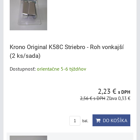
Krono Original K58C Striebro - Roh vonkajší
(2 ks/sada)
Dostupnosť:
orientačne 5-6 týždňov
2,23 €
s DPH
2,56 €
s DPH
Zľava 0,33 €
DO KOŠÍKA
bal.