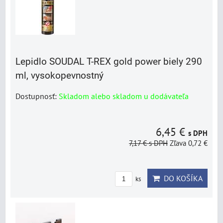
Lepidlo SOUDAL T-REX gold power biely 290
ml, vysokopevnostný
Dostupnosť:
Skladom alebo skladom u dodávateľa
6,45 €
s DPH
7,17 €
s DPH
Zľava 0,72 €
DO KOŠÍKA
ks