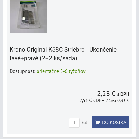
Krono Original K58C Striebro - Ukončenie
ľavé+pravé (2+2 ks/sada)
Dostupnosť:
orientačne 5-6 týždňov
2,23 €
s DPH
2,56 €
s DPH
Zľava 0,33 €
DO KOŠÍKA
bal.