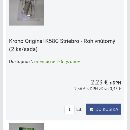
Krono Original K58C Striebro - Roh vnútorný
(2 ks/sada)
Dostupnosť:
orientačne 5-6 týždňov
2,23 €
s DPH
2,56 €
s DPH
Zľava 0,33 €
DO KOŠÍKA
bal.