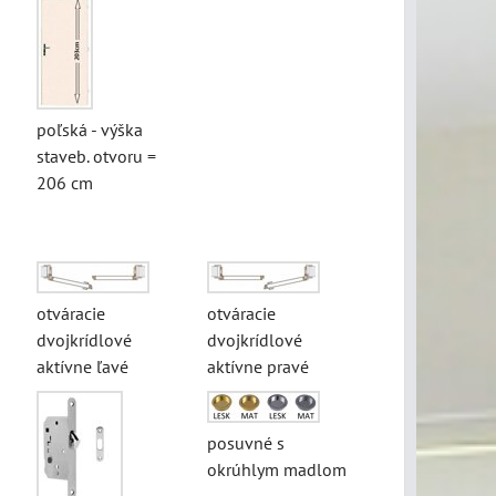
poľská - výška
staveb. otvoru =
206 cm
otváracie
otváracie
dvojkrídlové
dvojkrídlové
aktívne ľavé
aktívne pravé
posuvné s
okrúhlym madlom