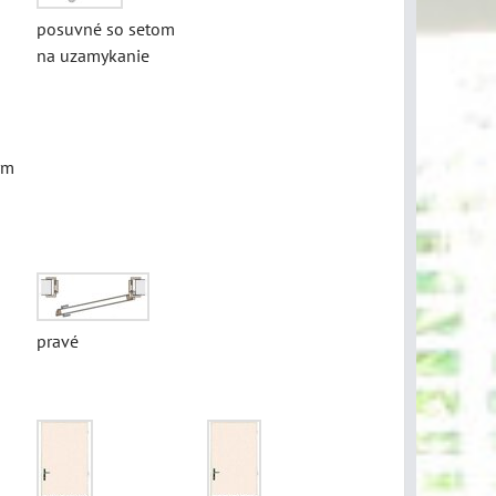
posuvné so setom
na uzamykanie
ym
pravé