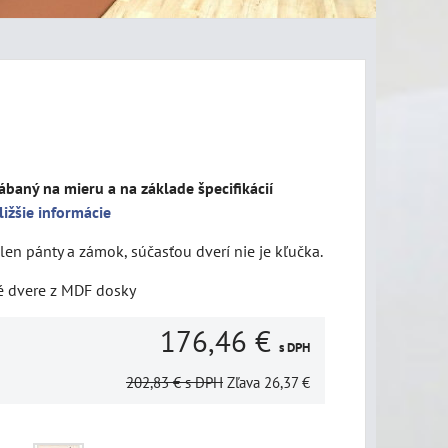
ábaný na mieru a na základe špecifikácií
ližšie informácie
len pánty a zámok, súčasťou dverí nie je kľučka.
é dvere z MDF dosky
176,46 €
s DPH
202,83 €
s DPH
Zľava
26,37 €