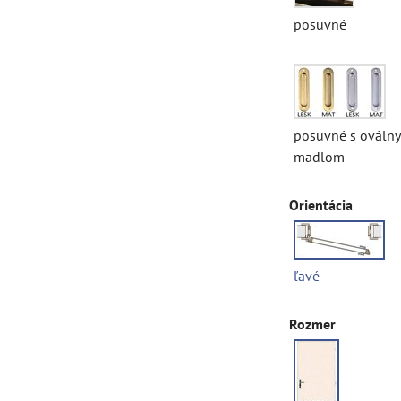
posuvné
posuvné s ováln
madlom
Orientácia
ľavé
Rozmer