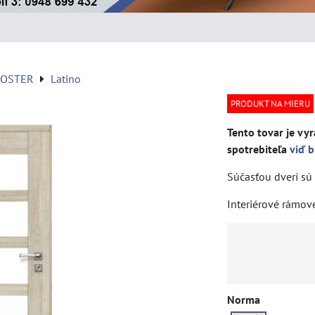
VOSTER
Latino
PRODUKT NA MIERU
Tento tovar je vyr
spotrebiteľa
viď b
Súčasťou dverí sú 
Interiérové rámov
Norma