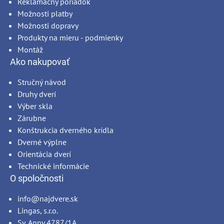
Reklamačný poriadok
Možnosti platby
Možnosti dopravy
Produkty na mieru - podmienky
Montáž
Ako nakupovať
Stručný návod
Druhy dverí
Výber skla
Zárubne
Konštrukcia dverného krídla
Dverné výplne
Orientácia dverí
Technické informácie
O spoločnosti
info@najdvere.sk
Lingas, s.r.o.
Sv. Anny 4787/1A