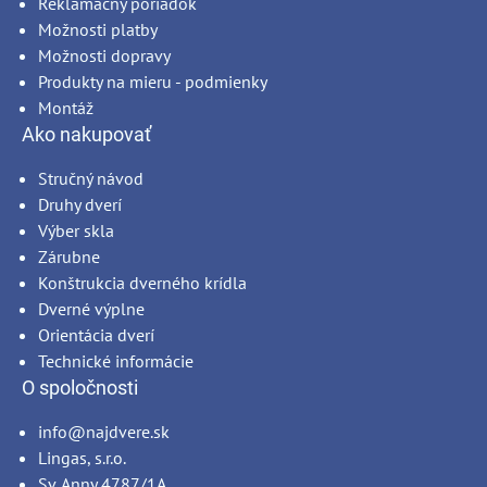
Reklamačný poriadok
Možnosti platby
Možnosti dopravy
Produkty na mieru - podmienky
Montáž
Ako nakupovať
Stručný návod
Druhy dverí
Výber skla
Zárubne
Konštrukcia dverného krídla
Dverné výplne
Orientácia dverí
Technické informácie
O spoločnosti
info@najdvere.sk
Lingas, s.r.o.
Sv. Anny 4787/1A