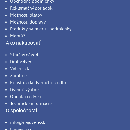
Obchodné podmienky
Reklamačný poriadok
Možnosti platby
Možnosti dopravy
Produkty na mieru - podmienky
Montáž
Ako nakupovať
Stručný návod
Druhy dverí
Výber skla
Zárubne
Konštrukcia dverného krídla
Dverné výplne
Orientácia dverí
Technické informácie
O spoločnosti
info@najdvere.sk
Lingas, s.r.o.