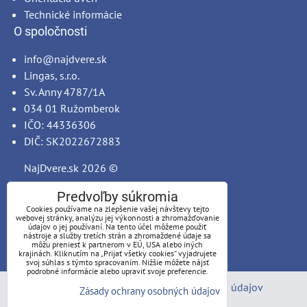
Technické informácie
O spoločnosti
info@najdvere.sk
Lingas, s.r.o.
Sv. Anny 4787/1A
034 01 Ružomberok
IČO: 44336306
DIČ: SK2022672883
NajDvere.sk
2026 ©
Predvoľby súkromia
Cookies používame na zlepšenie vašej návštevy tejto
webovej stránky, analýzu jej výkonnosti a zhromažďovanie
údajov o jej používaní. Na tento účel môžeme použiť
nástroje a služby tretích strán a zhromaždené údaje sa
môžu preniesť k partnerom v EÚ, USA alebo iných
krajinách. Kliknutím na „Prijať všetky cookies“ vyjadrujete
svoj súhlas s týmto spracovaním. Nižšie môžete nájsť
podrobné informácie alebo upraviť svoje preferencie.
Predvoľby súkromia
Zásady ochrany osobných údajov
Zásady ochrany osobných údajov