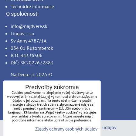
Technické informácie
O spoločnosti
info@najdvere.sk
Lingas, s.r.o.
Sv. Anny 4787/1A
034 01 Ružomberok
IČO: 44336306
DIČ: SK2022672883
NajDvere.sk
2026 ©
Predvoľby súkromia
Cookies používame na zlepšenie vašej návštevy tejto
webovej stránky, analýzu jej výkonnosti a zhromažďovanie
údajov o jej používaní. Na tento účel môžeme použiť
nástroje a služby tretích strán a zhromaždené údaje sa
môžu preniesť k partnerom v EÚ, USA alebo iných
krajinách. Kliknutím na „Prijať všetky cookies“ vyjadrujete
svoj súhlas s týmto spracovaním. Nižšie môžete nájsť
podrobné informácie alebo upraviť svoje preferencie.
Predvoľby súkromia
Zásady ochrany osobných údajov
Zásady ochrany osobných údajov