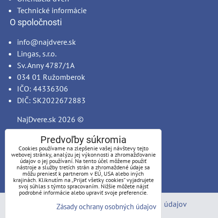
Technické informácie
O spoločnosti
info@najdvere.sk
Lingas, s.r.o.
Sv. Anny 4787/1A
034 01 Ružomberok
IČO: 44336306
DIČ: SK2022672883
NajDvere.sk
2026 ©
Predvoľby súkromia
Cookies používame na zlepšenie vašej návštevy tejto
webovej stránky, analýzu jej výkonnosti a zhromažďovanie
údajov o jej používaní. Na tento účel môžeme použiť
nástroje a služby tretích strán a zhromaždené údaje sa
môžu preniesť k partnerom v EÚ, USA alebo iných
krajinách. Kliknutím na „Prijať všetky cookies“ vyjadrujete
svoj súhlas s týmto spracovaním. Nižšie môžete nájsť
podrobné informácie alebo upraviť svoje preferencie.
Predvoľby súkromia
Zásady ochrany osobných údajov
Zásady ochrany osobných údajov