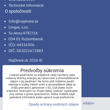
Technické informácie
O spoločnosti
info@najdvere.sk
Lingas, s.r.o.
Sv. Anny 4787/1A
034 01 Ružomberok
IČO: 44336306
DIČ: SK2022672883
NajDvere.sk
2026 ©
Predvoľby súkromia
Cookies používame na zlepšenie vašej návštevy tejto
webovej stránky, analýzu jej výkonnosti a zhromažďovanie
údajov o jej používaní. Na tento účel môžeme použiť
nástroje a služby tretích strán a zhromaždené údaje sa
môžu preniesť k partnerom v EÚ, USA alebo iných
krajinách. Kliknutím na „Prijať všetky cookies“ vyjadrujete
svoj súhlas s týmto spracovaním. Nižšie môžete nájsť
podrobné informácie alebo upraviť svoje preferencie.
Predvoľby súkromia
Zásady ochrany osobných údajov
Zásady ochrany osobných údajov