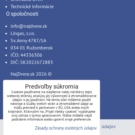
Technické informácie
O spoločnosti
info@najdvere.sk
Lingas, s.r.o.
Sv. Anny 4787/1A
034 01 Ružomberok
IČO: 44336306
DIČ: SK2022672883
NajDvere.sk
2026 ©
Predvoľby súkromia
Cookies používame na zlepšenie vašej návštevy tejto
webovej stránky, analýzu jej výkonnosti a zhromažďovanie
údajov o jej používaní. Na tento účel môžeme použiť
nástroje a služby tretích strán a zhromaždené údaje sa
môžu preniesť k partnerom v EÚ, USA alebo iných
krajinách. Kliknutím na „Prijať všetky cookies“ vyjadrujete
svoj súhlas s týmto spracovaním. Nižšie môžete nájsť
podrobné informácie alebo upraviť svoje preferencie.
Predvoľby súkromia
Zásady ochrany osobných údajov
Zásady ochrany osobných údajov