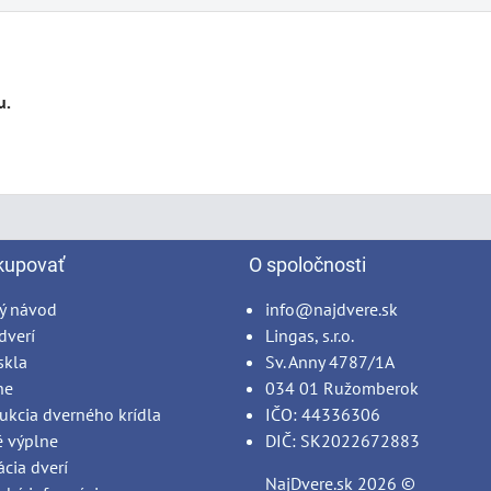
kupovať
O spoločnosti
ý návod
info@najdvere.sk
dverí
Lingas, s.r.o.
skla
Sv. Anny 4787/1A
ne
034 01 Ružomberok
ukcia dverného krídla
IČO: 44336306
é výplne
DIČ: SK2022672883
ácia dverí
NajDvere.sk
2026 ©