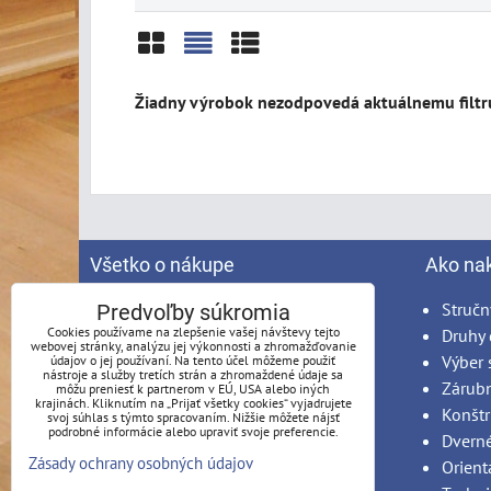
Mriežka
Zoznam
Tabuľka
Všetko o nákupe
Ako na
Spracovanie osobných údajov
Stručn
Predvoľby súkromia
Cookies používame na zlepšenie vašej návštevy tejto
Obchodné podmienky
Druhy 
webovej stránky, analýzu jej výkonnosti a zhromažďovanie
Reklamačný poriadok
Výber 
údajov o jej používaní. Na tento účel môžeme použiť
nástroje a služby tretích strán a zhromaždené údaje sa
Možnosti platby
Zárub
môžu preniesť k partnerom v EÚ, USA alebo iných
krajinách. Kliknutím na „Prijať všetky cookies“ vyjadrujete
Možnosti dopravy
Konštr
svoj súhlas s týmto spracovaním. Nižšie môžete nájsť
podrobné informácie alebo upraviť svoje preferencie.
Produkty na mieru - podmienky
Dvern
Zásady ochrany osobných údajov
Montáž
Orient