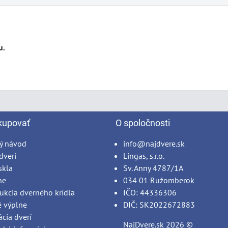
kupovať
O spoločnosti
ý návod
info@najdvere.sk
dverí
Lingas, s.r.o.
skla
Sv. Anny 4787/1A
ne
034 01 Ružomberok
ukcia dverného krídla
IČO: 44336306
é výplne
DIČ: SK2022672883
ácia dverí
NajDvere.sk
2026 ©