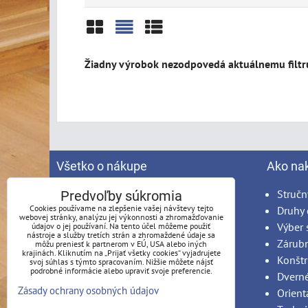
Mriežka
Zoznam
Tabuľka
Všetko o nákupe
Ako na
Spracovanie osobných údajov
Stručn
Predvoľby súkromia
Cookies používame na zlepšenie vašej návštevy tejto
Obchodné podmienky
Druhy 
webovej stránky, analýzu jej výkonnosti a zhromažďovanie
Reklamačný poriadok
Výber 
údajov o jej používaní. Na tento účel môžeme použiť
nástroje a služby tretích strán a zhromaždené údaje sa
Možnosti platby
Zárub
môžu preniesť k partnerom v EÚ, USA alebo iných
krajinách. Kliknutím na „Prijať všetky cookies“ vyjadrujete
Možnosti dopravy
Konštr
svoj súhlas s týmto spracovaním. Nižšie môžete nájsť
podrobné informácie alebo upraviť svoje preferencie.
Produkty na mieru - podmienky
Dvern
Zásady ochrany osobných údajov
Montáž
Orient