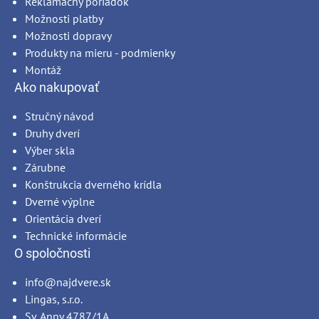
Reklamačný poriadok
Možnosti platby
Možnosti dopravy
Produkty na mieru - podmienky
Montáž
Ako nakupovať
Stručný návod
Druhy dverí
Výber skla
Zárubne
Konštrukcia dverného krídla
Dverné výplne
Orientácia dverí
Technické informácie
O spoločnosti
info@najdvere.sk
Lingas, s.r.o.
Sv. Anny 4787/1A