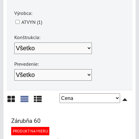
Výrobca:
ATVYN (1)
Konštrukcia:
Prevedenie:
Mriežka
Zoznam
Tabuľka
Zárubňa 60
PRODUKT NA MIERU